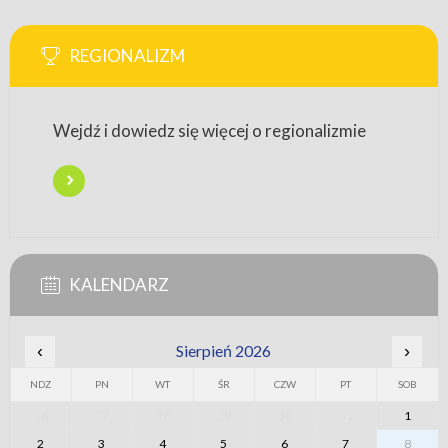
REGIONALIZM
Wejdź i dowiedz się więcej o regionalizmie
KALENDARZ
‹
Sierpień 2026
›
NDZ
PN
WT
ŚR
CZW
PT
SOB
26
27
28
29
30
31
1
2
3
4
5
6
7
8