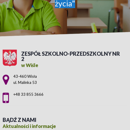
życia"
ZESPÓŁ SZKOLNO-PRZEDSZKOLNY NR
2
w Wiśle
Adres pocztowy:
43-460 Wisła
ul. Malinka 53
+48 33 855 3666
BĄDŹ Z NAMI
Aktualności i informacje