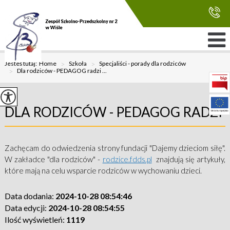
Jesteś tutaj:
Home
>
Szkoła
>
Specjaliści - porady dla rodziców
>
Dla rodziców - PEDAGOG radzi ...
DLA RODZICÓW - PEDAGOG RADZI
Zachęcam do odwiedzenia strony fundacji "Dajemy dzieciom siłę".
W zakładce "dla rodziców" -
rodzice.fdds.pl
znajdują się artykuły,
które mają na celu wsparcie rodziców w wychowaniu dzieci.
Data dodania:
2024-10-28 08:54:46
Data edycji:
2024-10-28 08:54:55
Ilość wyświetleń:
1119