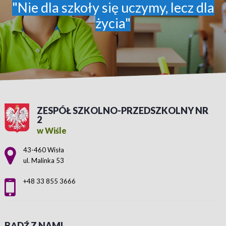
"Nie dla szkoły się uczymy, lecz dla
życia"
ZESPÓŁ SZKOLNO-PRZEDSZKOLNY NR
2
w Wiśle
Adres pocztowy:
43-460 Wisła
ul. Malinka 53
+48 33 855 3666
BĄDŹ Z NAMI