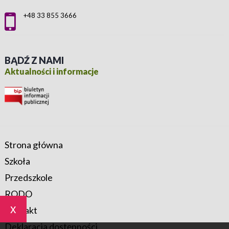
+48 33 855 3666
BĄDŹ Z NAMI
Aktualności i informacje
Strona główna
Szkoła
Przedszkole
RODO
x
Kontakt
Deklaracja dostępności