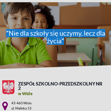
"Nie dla szkoły się uczymy, lecz dla
życia"
ZESPÓŁ SZKOLNO-PRZEDSZKOLNY NR
2
w Wiśle
Adres pocztowy:
43-460 Wisła
ul. Malinka 53