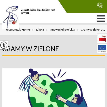
Jesteś tutaj:
Home
>
Szkoła
>
Innowacje i projekty
>
Gramy w zielone ...
GRAMY W ZIELONE