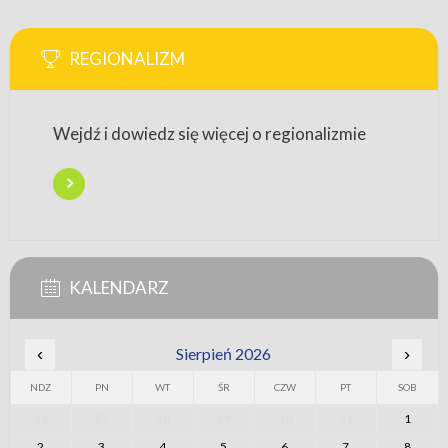
REGIONALIZM
Wejdź i dowiedz się więcej o regionalizmie
KALENDARZ
‹
Sierpień 2026
›
NDZ
PN
WT
ŚR
CZW
PT
SOB
26
27
28
29
30
31
1
2
3
4
5
6
7
8