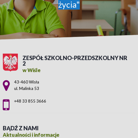
życia"
ZESPÓŁ SZKOLNO-PRZEDSZKOLNY NR
2
w Wiśle
Adres pocztowy:
43-460 Wisła
ul. Malinka 53
+48 33 855 3666
BĄDŹ Z NAMI
Aktualności i informacje