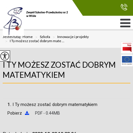
Jesteś tutaj:
Home
>
Szkoła
>
Innowacje i projekty
>
I Ty możesz zostać dobrym mate ...
I TY MOŻESZ ZOSTAĆ DOBRYM
MATEMATYKIEM
1.
I Ty możesz zostać dobrym matematykiem
Pobierz
PDF - 0.44MB