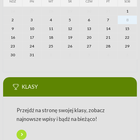
NDZ
PN
WT
ŚR
CZW
PT
SOB
26
27
28
29
30
31
1
2
3
4
5
6
7
8
9
10
11
12
13
14
15
16
17
18
19
20
21
22
23
24
25
26
27
28
29
30
31
1
2
3
4
5
KLASY
Przejdź na stronę swojej klasy, zobacz
najnowsze wpisy i bądź na bieżąco!