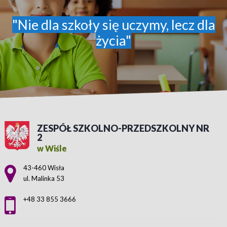
"Nie dla szkoły się uczymy, lecz dla
życia"
ZESPÓŁ SZKOLNO-PRZEDSZKOLNY NR
2
w Wiśle
Adres pocztowy:
43-460 Wisła
ul. Malinka 53
+48 33 855 3666