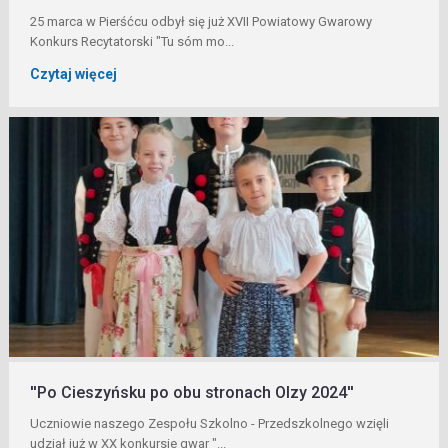
25 marca w Pierśćcu odbył się już XVII Powiatowy Gwarowy
Konkurs Recytatorski "Tu sóm mo...
Czytaj więcej
''Po Cieszyńsku po obu stronach Olzy 2024''
Uczniowie naszego Zespołu Szkolno - Przedszkolnego wzięli
udział już w XX konkursie gwar "...