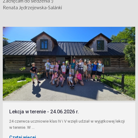
Zachęcam do śledzenia :)
Renata Jędrzejewska-Salánki
Lekcja w terenie - 24.06.2026 r.
24 czerwca uczniowie klas IV i V wzięli udział w wyjątkowej lekcji
w terenie. W ...
Czytaj więcej