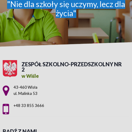
"Nie dla szkoły się uczymy, lecz dla
życia"
ZESPÓŁ SZKOLNO-PRZEDSZKOLNY NR
2
w Wiśle
Adres pocztowy:
43-460 Wisła
ul. Malinka 53
+48 33 855 3666
BĄDŹ Z NAMI