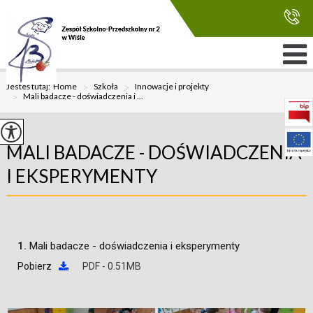
Jesteś tutaj:
Home
>
Szkoła
>
Innowacje i projekty
>
Mali badacze - doświadczenia i ...
MALI BADACZE - DOŚWIADCZENIA
I EKSPERYMENTY
1.
Mali badacze - doświadczenia i eksperymenty
Pobierz
PDF - 0.51MB