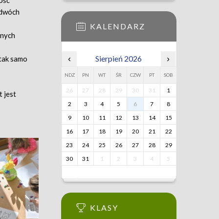
ość
w dwóch
KALENDARZ
jnych
‹
Sierpień 2026
›
 tak samo
NDZ
PN
WT
ŚR
CZW
PT
SOB
26
27
28
29
30
31
1
t jest
2
3
4
5
6
7
8
9
10
11
12
13
14
15
16
17
18
19
20
21
22
23
24
25
26
27
28
29
30
31
1
2
3
4
5
KLASY