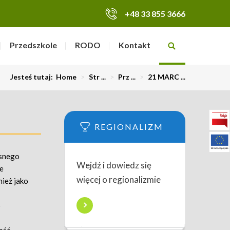
+48 33 855 3666
Przedszkole
RODO
Kontakt
Jesteś tutaj:
Home
>
Str ...
>
Prz ...
>
21 MARC ...
REGIONALIZM
osnego
Wejdź i dowiedz się
ie
więcej o regionalizmie
ież jako
o