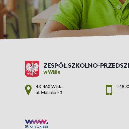
ZESPÓŁ SZKOLNO-PRZEDSZ
w Wiśle
Adres pocztowy:
43-460 Wisła
+48 3
ul. Malinka 53