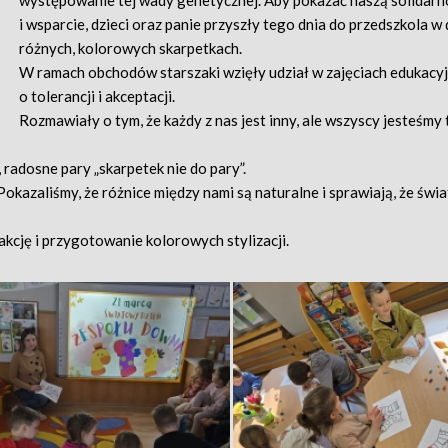
występowanie tej wady genetycznej. Aby pokazać naszą solidarn
i wsparcie, dzieci oraz panie przyszły tego dnia do przedszkola 
różnych, kolorowych skarpetkach.
​W ramach obchodów starszaki ​wzięły udział w zajęciach edukacy
o tolerancji i akceptacji.
​Rozmawiały o tym, że każdy z nas jest inny, ale wszyscy jesteśmy
 radosne pary „skarpetek nie do pary”.
 Pokazaliśmy, że różnice między nami są naturalne i sprawiają, że świa
akcję i przygotowanie kolorowych stylizacji.