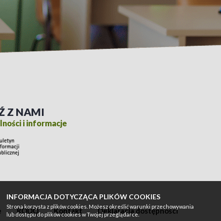
Ź Z NAMI
ności i informacje
INFORMACJA DOTYCZĄCA PLIKÓW COOKIES
Strona korzysta z plików cookies. Możesz określić warunki przechowywania
e
RODO
Kontakt
Deklaracja dostępności
lub dostępu do plików cookies w Twojej przeglądarce.