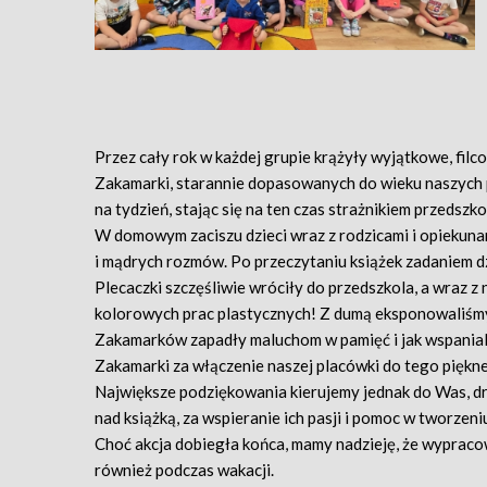
Przez cały rok w każdej grupie krążyły wyjątkowe, fil
Zakamarki, starannie dopasowanych do wieku naszych 
na tydzień, stając się na ten czas strażnikiem przedszk
W domowym zaciszu dzieci wraz z rodzicami i opiekunam
i mądrych rozmów. Po przeczytaniu książek zadaniem dzi
Plecaczki szczęśliwie wróciły do przedszkola, a wraz z
kolorowych prac plastycznych! Z dumą eksponowaliśmy j
Zakamarków zapadły maluchom w pamięć i jak wspania
Zakamarki za włączenie naszej placówki do tego piękneg
Największe podziękowania kierujemy jednak do Was, dr
nad książką, za wspieranie ich pasji i pomoc w tworzen
Choć akcja dobiegła końca, mamy nadzieję, że wyprac
również podczas wakacji.