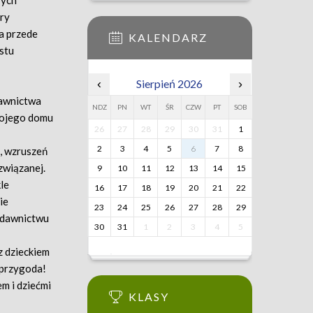
rych
ury
 a przede
KALENDARZ
stu
‹
Sierpień 2026
›
dawnictwa
NDZ
PN
WT
ŚR
CZW
PT
SOB
wojego domu
26
27
28
29
30
31
1
2
3
4
5
6
7
8
i, wzruszeń
związanej.
9
10
11
12
13
14
15
le
16
17
18
19
20
21
22
ie
23
24
25
26
27
28
29
ydawnictwu
30
31
1
2
3
4
5
z dzieckiem
a przygoda!
m i dziećmi
KLASY