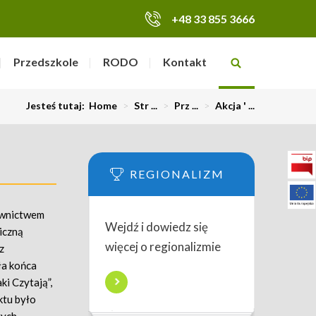
+48 33 855 3666
Przedszkole
RODO
Kontakt
Jesteś tutaj:
Home
>
Str ...
>
Prz ...
>
Akcja ' ...
REGIONALIZM
awnictwem
Wejdź i dowiedz się
iczną
więcej o regionalizmie
z
ła końca
ki Czytają”,
ktu było