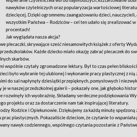
wspieranie czytelnictwa wśród najmłodszych, kształtowanie dob
nawyków czytelniczych oraz popularyzacja wartościowej literat
dziecięcej. Dzięki ogromnemu zaangażowaniu dzieci, nauczycieli,
wszystkim Państwa – Rodziców – cel ten udało się zrealizować w 
procentach!
Jak wyglądała nasza akcja?
cowe plecaczki, skrywające sześć niesamowitych książek z oferty Wy
przedszkolaków. Każde dziecko miało okazję zabrać plecaczek do s
olnych skarbów.
i wspólnie czytały zgromadzone lektury. Był to czas pełen bliskośc
eci było wybranie tej ulubionej i wykonanie pracy plastycznej z nią 
 nimi do sal napłynęły dziesiątki przepięknych, pomysłowych i niezwyk
e w naszej przedszkolnej galerii – pokazały one, jak głęboko histor
le rozwinęły ich wyobraźnię. Składamy serdeczne podziękowania W
o projektu oraz za dostarczenie nam tak inspirującej literatury.
odzy Rodzice i Opiekunowie. Dziękujemy za każdą minutę spędzoną 
iu prac plastycznych. Pokazaliście dzieciom, że czytanie to wspaniał
owany nawyk codziennego, wspólnego czytania pozostanie z Państwe