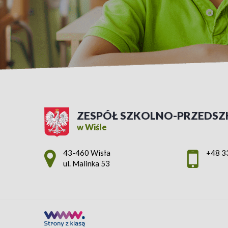
ZESPÓŁ SZKOLNO-PRZEDSZ
w Wiśle
Adres pocztowy:
43-460 Wisła
+48 3
ul. Malinka 53