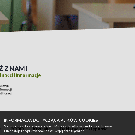
Ź Z NAMI
ności i informacje
INFORMACJA DOTYCZĄCA PLIKÓW COOKIES
Strona korzysta z plików cookies. Możesz określić warunki przechowywania
e
RODO
Kontakt
Deklaracja dostępności
lub dostępu do plików cookies w Twojej przeglądarce.