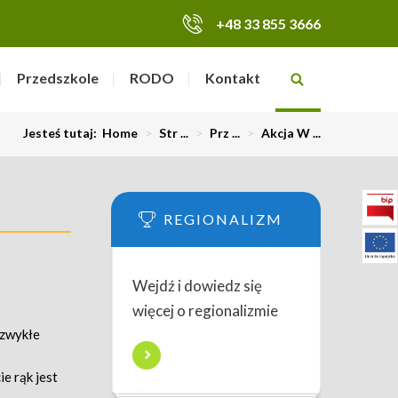
+48 33 855 3666
Przedszkole
RODO
Kontakt
Jesteś tutaj:
Home
>
Str ...
>
Prz ...
>
Akcja W ...
REGIONALIZM
Wejdź i dowiedz się
więcej o regionalizmie
 zwykłe
e rąk jest