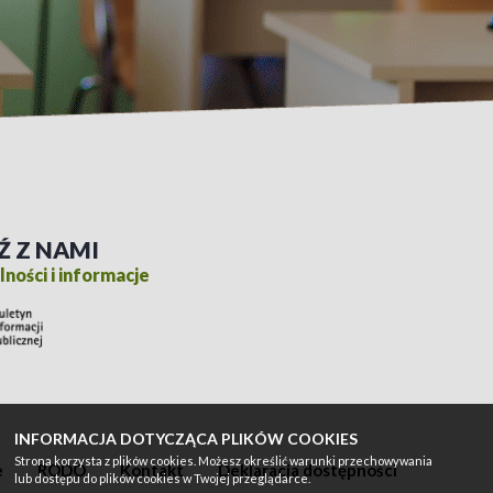
Ź Z NAMI
ności i informacje
INFORMACJA DOTYCZĄCA PLIKÓW COOKIES
Strona korzysta z plików cookies. Możesz określić warunki przechowywania
e
RODO
Kontakt
Deklaracja dostępności
lub dostępu do plików cookies w Twojej przeglądarce.