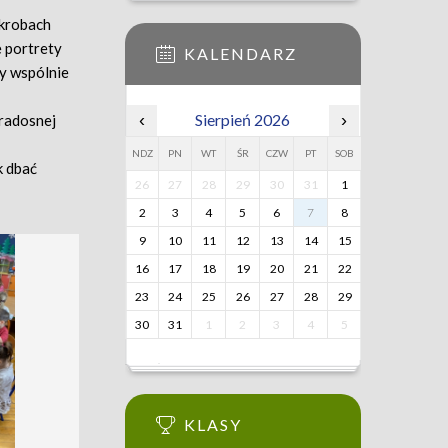
ikrobach
 portrety
KALENDARZ
my wspólnie
‹
Sierpień 2026
›
 radosnej
NDZ
PN
WT
ŚR
CZW
PT
SOB
k dbać
26
27
28
29
30
31
1
2
3
4
5
6
7
8
9
10
11
12
13
14
15
16
17
18
19
20
21
22
23
24
25
26
27
28
29
30
31
1
2
3
4
5
KLASY