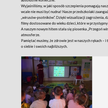
absolutnie konieczne.
Wyjaśniliśmy, w jaki sposób szczepienia pomagają na
wcale nie musi być nudna! Nasze przedszkolaki zaang
„wirusów-psotników”. Dzięki wizualizacji zagrożenia, d
filmy dostosowane do wieku dzieci, które w przystępn
A naszym nowym hitem stała się piosenka „Przegoń wiru
atmosferze.
Pamiętać musimy, że zdrowie jest w naszych rękach – i 
o siebie i swoich najbliższych.