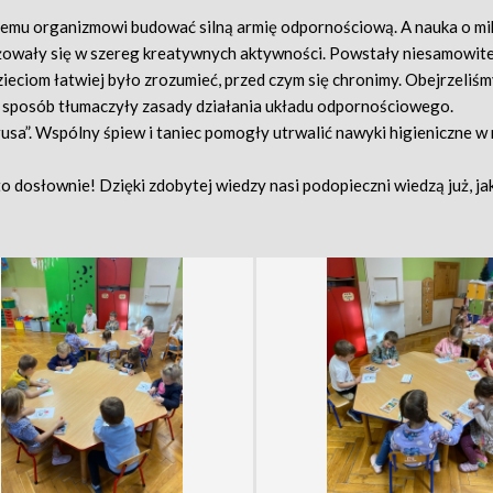
szemu organizmowi budować silną armię odpornościową. A nauka o m
ażowały się w szereg kreatywnych aktywności. Powstały niesamowite
zieciom łatwiej było zrozumieć, przed czym się chronimy. Obejrzeliś
y sposób tłumaczyły zasady działania układu odpornościowego.
sa”. Wspólny śpiew i taniec pomogły utrwalić nawyki higieniczne w
to dosłownie! Dzięki zdobytej wiedzy nasi podopieczni wiedzą już, ja