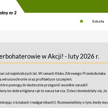
Szkoła
rbohaterowie w Akcji! - luty 2026 r.
bać od najmłodszych lat. W ramach Klubu Zdrowego Przedszkolaka
 wirusoochronie oraz profilaktyce szczepień.
które pomogą im skutecznie przegonić wszelkie zarazki!
y bo dobra higiena rąk to nasza tarcza. Dzieci dowiedziały się, że
inając o kciukach i nadgarstkach!). Rozmawialiśmy o tym, kiedy myci