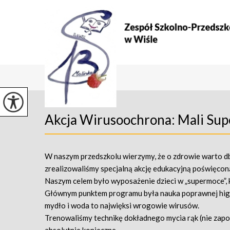
Akcja Wirusoochrona: Mali Supe
W naszym przedszkolu wierzymy, że o zdrowie warto d
zrealizowaliśmy specjalną akcję edukacyjną poświęconą
Naszym celem było wyposażenie dzieci w „supermoce”, 
Głównym punktem programu była nauka poprawnej higien
mydło i woda to najwięksi wrogowie wirusów.
Trenowaliśmy technikę dokładnego mycia rąk (nie zapom