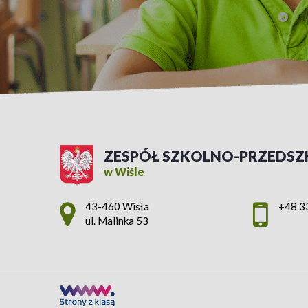
ZESPÓŁ SZKOLNO-PRZEDSZ
w Wiśle
Adres pocztowy:
43-460 Wisła
+48 3
ul. Malinka 53