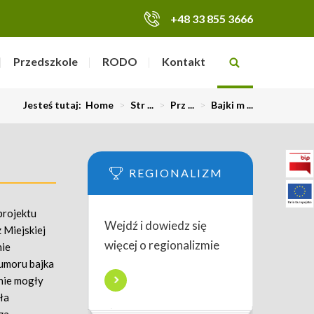
+48 33 855 3666
Przedszkole
RODO
Kontakt
Jesteś tutaj:
Home
>
Str ...
>
Prz ...
>
Bajki m ...
REGIONALIZM
projektu
Wejdź i dowiedz się
 Miejskiej
więcej o regionalizmie
nie
humoru bajka
 nie mogły
ła