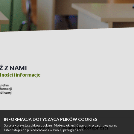
Ź Z NAMI
ności i informacje
INFORMACJA DOTYCZĄCA PLIKÓW COOKIES
Strona korzysta z plików cookies. Możesz określić warunki przechowywania
e
RODO
Kontakt
Deklaracja dostępności
lub dostępu do plików cookies w Twojej przeglądarce.