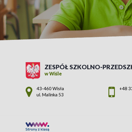
ZESPÓŁ SZKOLNO-PRZEDSZ
w Wiśle
Adres pocztowy:
43-460 Wisła
+48 3
ul. Malinka 53