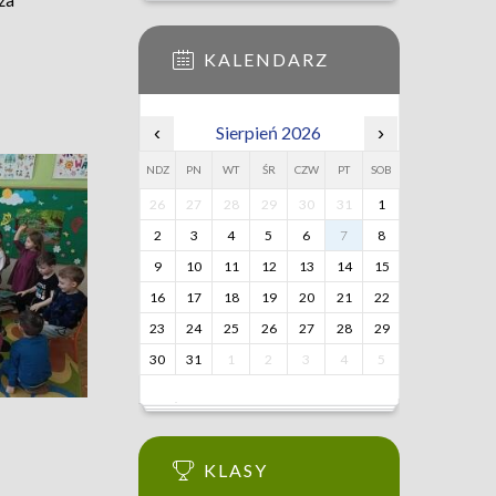
za
KALENDARZ
‹
Sierpień 2026
›
NDZ
PN
WT
ŚR
CZW
PT
SOB
26
27
28
29
30
31
1
2
3
4
5
6
7
8
9
10
11
12
13
14
15
16
17
18
19
20
21
22
23
24
25
26
27
28
29
30
31
1
2
3
4
5
KLASY