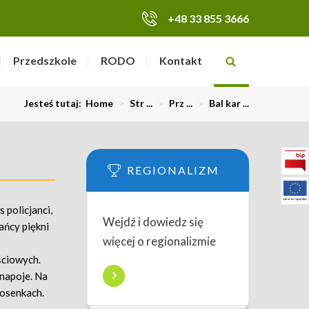
+48 33 855 3666
Przedszkole
RODO
Kontakt
Jesteś tutaj:
Home
>
Str ...
>
Prz ...
>
Bal kar ...
REGIONALIZM
 policjanci,
Wejdź i dowiedz się
rańcy piękni
więcej o regionalizmie
ściowych.
 napoje. Na
iosenkach.