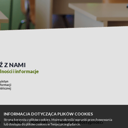
Ź Z NAMI
ności i informacje
INFORMACJA DOTYCZĄCA PLIKÓW COOKIES
Strona korzysta z plików cookies. Możesz określić warunki przechowywania
e
RODO
Kontakt
Deklaracja dostępności
lub dostępu do plików cookies w Twojej przeglądarce.