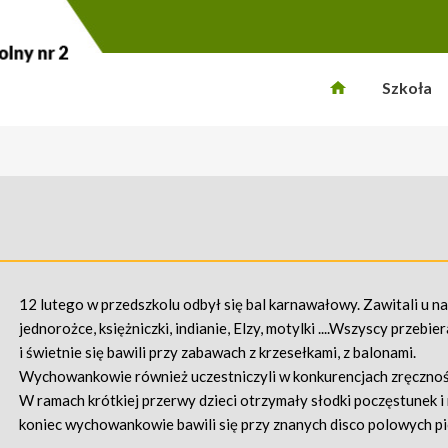
Szkoła
u
12 lutego w przedszkolu odbył się bal karnawałowy. Zawitali u nas
jednorożce, księżniczki, indianie, Elzy, motylki ....Wszyscy przebie
i świetnie się bawili przy zabawach z krzesełkami, z balonami.
Wychowankowie również uczestniczyli w konkurencjach zręczno
W ramach krótkiej przerwy dzieci otrzymały słodki poczęstunek i
koniec wychowankowie bawili się przy znanych disco polowych p