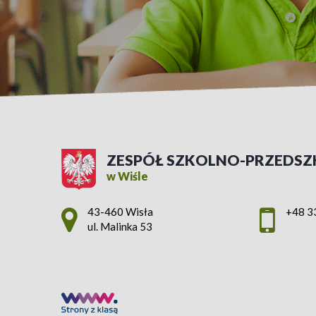
ZESPÓŁ SZKOLNO-PRZEDSZ
w Wiśle
Adres pocztowy:
43-460 Wisła
+48 3
ul. Malinka 53