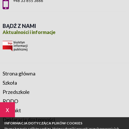
+48 33 855 3666
BĄDŹ Z NAMI
Aktualności i informacje
Strona główna
Szkoła
Przedszkole
RODO
x
Kontakt
Deklaracja dostępności
INFORMACJA DOTYCZĄCA PLIKÓW COOKIES
Strona korzysta z plików cookies. Możesz określić warunki przechowywania lub