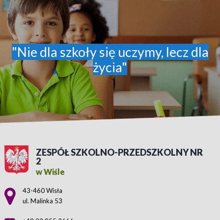
"Nie dla szkoły się uczymy, lecz dla
życia"
ZESPÓŁ SZKOLNO-PRZEDSZKOLNY NR
2
w Wiśle
Adres pocztowy:
43-460 Wisła
ul. Malinka 53