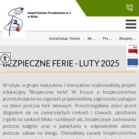
Jesteś tutaj:
Home
>
Str ...
>
Prz ...
>
Bezpiec ...
BEZPIECZNE FERIE - LUTY 2025
W lutym, w grupie maluszków i starszaków realizowaliśmy projekt
edukacyjny "Bezpieczne ferie". W trosce o bezpieczeństwo
przedszkolaków na zajęciach przpomnieliśmy zagrożenia czyhające
na dzieci podczas ferii zimowych. Przestrzegaliśmy dzieci przed
ślizganiem się na zamarzniętych rzekach i stawach, zjeżdżania
z górki na sankach blisko ruchliwych ulic, bezpiecznym zachowaniu
podczas kuligów oraz o pamiętaniu o odpowiednim ubiorze
podczas zabaw na śniegu. Omówiliśmy zasady bezpieczeństwa