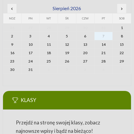
‹
Sierpień 2026
›
NDZ
PN
WT
ŚR
CZW
PT
SOB
26
27
28
29
30
31
1
2
3
4
5
6
7
8
9
10
11
12
13
14
15
16
17
18
19
20
21
22
23
24
25
26
27
28
29
30
31
1
2
3
4
5
KLASY
Przejdź na stronę swojej klasy, zobacz
najnowsze wpisy i bądź na bieżąco!