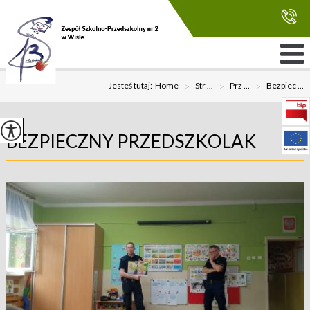
Jesteś tutaj:
Home
>
Str ...
>
Prz ...
>
Bezpiec ...
BEZPIECZNY PRZEDSZKOLAK