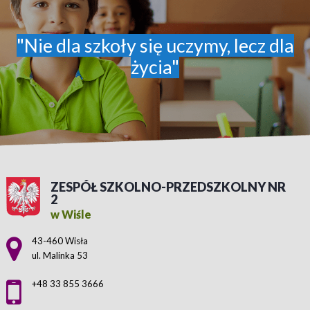
"Nie dla szkoły się uczymy, lecz dla
życia"
ZESPÓŁ SZKOLNO-PRZEDSZKOLNY NR
2
w Wiśle
Adres pocztowy:
43-460 Wisła
ul. Malinka 53
+48 33 855 3666