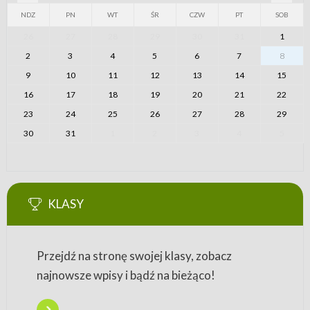
NDZ
PN
WT
ŚR
CZW
PT
SOB
26
27
28
29
30
31
1
2
3
4
5
6
7
8
9
10
11
12
13
14
15
16
17
18
19
20
21
22
23
24
25
26
27
28
29
30
31
1
2
3
4
5
KLASY
Przejdź na stronę swojej klasy, zobacz
najnowsze wpisy i bądź na bieżąco!