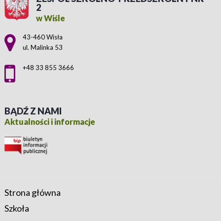
2
w Wiśle
Adres pocztowy:
43-460 Wisła
ul. Malinka 53
+48 33 855 3666
BĄDŹ Z NAMI
Aktualności i informacje
Strona główna
Szkoła