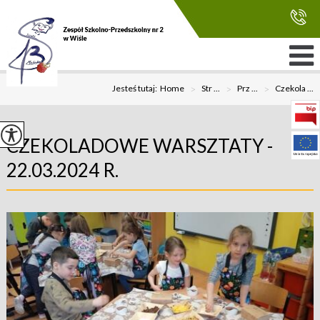
Jesteś tutaj:
Home
>
Str ...
>
Prz ...
>
Czekola ...
CZEKOLADOWE WARSZTATY -
22.03.2024 R.