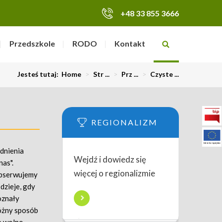
+48 33 855 3666
Przedszkole
RODO
Kontakt
Jesteś tutaj:
Home
>
Str ...
>
Prz ...
>
Czyste ...
REGIONALIZM
adnienia
Wejdź i dowiedz się
as".
więcej o regionalizmie
Obserwujemy
 dzieje, gdy
oznały
 różny sposób