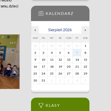
e wolno
ramu, dzieci
KALENDARZ
‹
Sierpień 2026
›
NDZ
PN
WT
ŚR
CZW
PT
SOB
26
27
28
29
30
31
1
2
3
4
5
6
7
8
9
10
11
12
13
14
15
16
17
18
19
20
21
22
23
24
25
26
27
28
29
30
31
1
2
3
4
5
KLASY