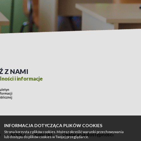
Ź Z NAMI
ności i informacje
INFORMACJA DOTYCZĄCA PLIKÓW COOKIES
Strona korzysta z plików cookies. Możesz określić warunki przechowywania
e
RODO
Kontakt
Deklaracja dostępności
lub dostępu do plików cookies w Twojej przeglądarce.