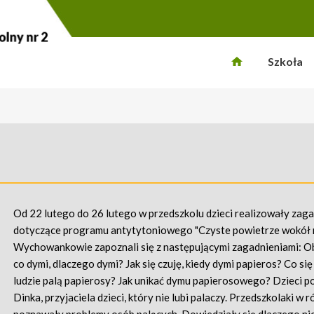
Szkoła
Od 22 lutego do 26 lutego w przedszkolu dzieci realizowały zag
dotyczące programu antytytoniowego "Czyste powietrze wokół n
Wychowankowie zapoznali się z następującymi zagadnieniami: 
co dymi, dlaczego dymi? Jak się czuję, kiedy dymi papieros? Co się
ludzie palą papierosy? Jak unikać dymu papierosowego? Dzieci p
Dinka, przyjaciela dzieci, który nie lubi palaczy. Przedszkolaki w