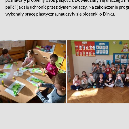
poznawały problemy osób palących. Dowiedziały się dlaczego ni
palić i jak się uchronić przez dymem palaczy. Na zakończenie prog
wykonały pracę plastyczną, nauczyły się piosenki o Dinku.