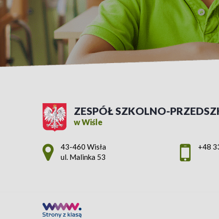
ZESPÓŁ SZKOLNO-PRZEDSZ
w Wiśle
Adres pocztowy:
43-460 Wisła
+48 3
ul. Malinka 53