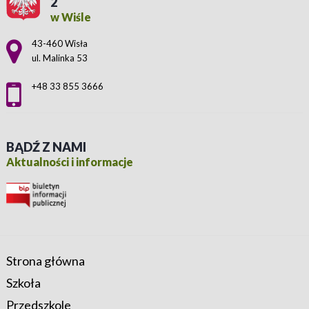
2
w Wiśle
Adres pocztowy:
43-460 Wisła
ul. Malinka 53
+48 33 855 3666
BĄDŹ Z NAMI
Aktualności i informacje
Strona główna
Szkoła
Przedszkole