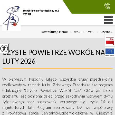
Jesteś tutaj:
Home
>
Str ...
>
Prz ...
>
Czyste ...
CZYSTE POWIETRZE WOKÓŁ NAS -
LUTY 2026
W pierwszym tygodniu lutego wszystkie grupy przedszkolne
realizowały w ramach Klubu Zdrowego Przedszkolaka program
edukacyjny "Czyste Powietrze Wokół Nas”. Głównym celem
programu jest ochrona dzieci przed szkodliwym wpływem dymu
tytoniowego oraz promowanie zdrowego stylu życia już od
najmłodszych lat. Program realizowany był we współpracy
z Powiatową stacją Sanitarno-Epidemiologiczną w Cieszynie