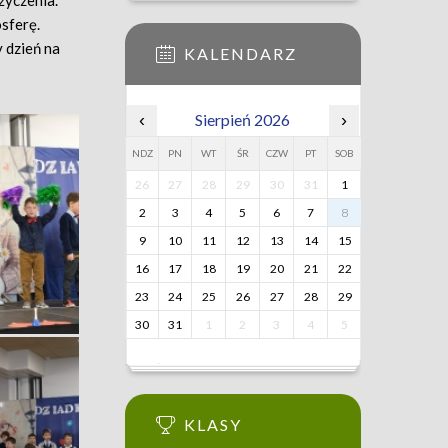
życzenia.
sferę.
 dzień na
KALENDARZ
‹
Sierpień 2026
›
NDZ
PN
WT
ŚR
CZW
PT
SOB
26
27
28
29
30
31
1
2
3
4
5
6
7
8
9
10
11
12
13
14
15
16
17
18
19
20
21
22
23
24
25
26
27
28
29
30
31
1
2
3
4
5
KLASY