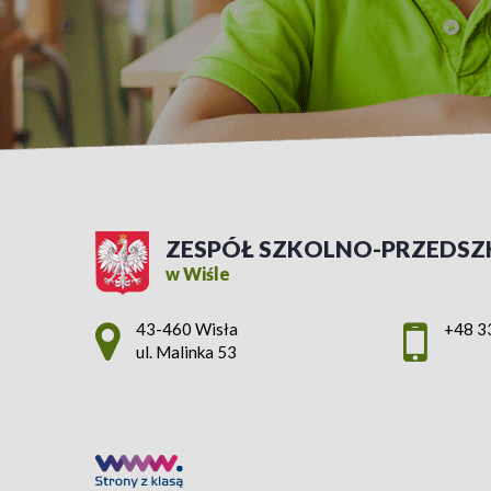
ZESPÓŁ SZKOLNO-PRZEDSZ
w Wiśle
Adres pocztowy:
43-460 Wisła
+48 3
ul. Malinka 53