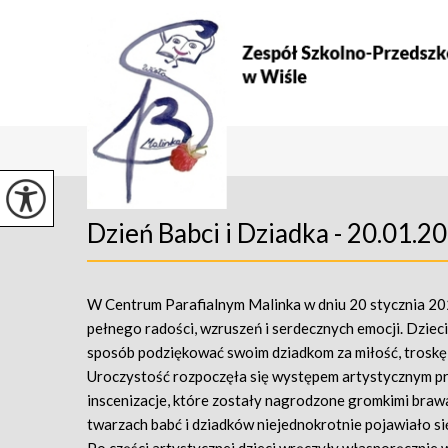
Dzień Babci i Dziadka - 20.01.20
W Centrum Parafialnym Malinka w dniu 20 stycznia 202
pełnego radości, wzruszeń i serdecznych emocji. Dzie
sposób podziękować swoim dziadkom za miłość, troskę 
Uroczystość rozpoczęła się występem artystycznym prz
inscenizacje, które zostały nagrodzone gromkimi brawa
twarzach babć i dziadków niejednokrotnie pojawiało si