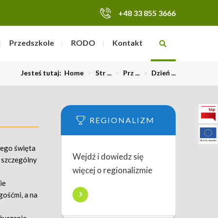
+48 33 855 3666
Przedszkole
RODO
Kontakt
Jesteś tutaj:
Home
>
Str ...
>
Prz ...
>
Dzień ...
REGIONALIZM
wego święta
Wejdź i dowiedz się
w szczególny
więcej o regionalizmie
ie
gośćmi, a na