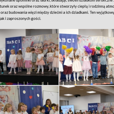
wykonane upominki oraz laurki, składając swoim dziadkom serdeczne 
tunek oraz wspólne rozmowy, które stworzyły ciepłą i rodzinną atmo
 oraz budowania więzi między dziećmi a ich dziadkami. Ten wyjątkowy
ak i zaproszonych gości.