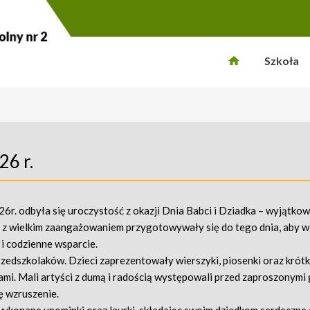
Szkoła
26 r.
6r. odbyła się uroczystość z okazji Dnia Babci i Dziadka – wyjątko
ci z wielkim zaangażowaniem przygotowywały się do tego dnia, aby 
i codzienne wsparcie.
edszkolaków. Dzieci zaprezentowały wierszyki, piosenki oraz krótk
mi. Mali artyści z dumą i radością występowali przed zaproszonymi 
ę wzruszenie.