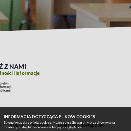
Ź Z NAMI
ności i informacje
INFORMACJA DOTYCZĄCA PLIKÓW COOKIES
Strona korzysta z plików cookies. Możesz określić warunki przechowywania
e
RODO
Kontakt
Deklaracja dostępności
lub dostępu do plików cookies w Twojej przeglądarce.