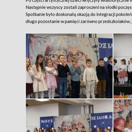
Po części artystycznej dzieci wręczyły własnoręcznie 
Następnie wszyscy zostali zaproszeni na słodki poczęs
Spotkanie było doskonałą okazją do integracji pokoleń
długo pozostanie w pamięci zarówno przedszkolaków, j