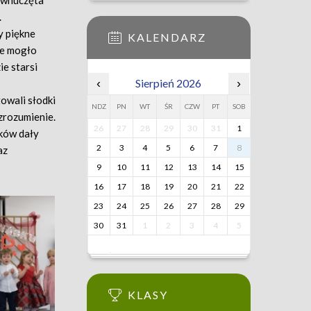
e wnuczęta
.
y piękne
KALENDARZ
Nie mogło
e starsi
‹
Sierpień 2026
›
owali słodki
NDZ
PN
WT
ŚR
CZW
PT
SOB
zrozumienie.
26
27
28
29
30
31
1
dków dały
2
3
4
5
6
7
8
az
9
10
11
12
13
14
15
16
17
18
19
20
21
22
23
24
25
26
27
28
29
30
31
1
2
3
4
5
KLASY