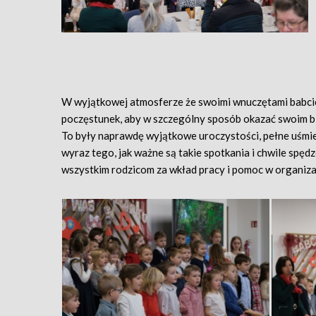
W wyjątkowej atmosferze że swoimi wnuczętami babcie 
poczęstunek, aby w szczególny sposób okazać swoim blis
To były naprawdę wyjątkowe uroczystości, pełne uśmiec
wyraz tego, jak ważne są takie spotkania i chwile spę
wszystkim rodzicom za wkład pracy i pomoc w organiza