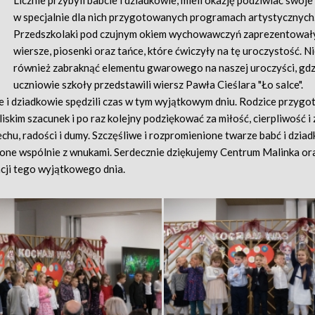
Licznie przybyli babcie i dziadkowie, mieli okazję podziwiać swoj
w specjalnie dla nich przygotowanych programach artystycznych
Przedszkolaki pod czujnym okiem wychowawczyń zaprezentował
wiersze, piosenki oraz tańce, które ćwiczyły na tę uroczystość. 
również zabraknąć elementu gwarowego na naszej uroczyści, gdzi
uczniowie szkoły przedstawili wiersz Pawła Cieślara "Ło salce".
i dziadkowie spędzili czas w tym wyjątkowym dniu. Rodzice przygot
kim szacunek i po raz kolejny podziękować za miłość, cierpliwość i 
hu, radości i dumy. Szczęśliwe i rozpromienione twarze babć i dzia
dzone wspólnie z wnukami. Serdecznie dziękujemy Centrum Malinka or
cji tego wyjątkowego dnia.