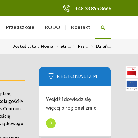
+48 33 855 3666
Przedszkole
RODO
Kontakt
Jesteś tutaj:
Home
>
Str ...
>
Prz ...
>
Dzień ...
REGIONALIZM
epłem,
Wejdź i dowiedz się
kola gościły
więcej o regionalizmie
 w Centrum
ością
wyjątkowego