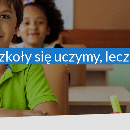
zkoły się uczymy, lecz