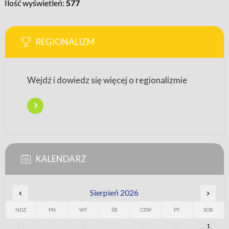
Ilość wyświetleń:
577
REGIONALIZM
Wejdź i dowiedz się więcej o regionalizmie
KALENDARZ
‹
Sierpień 2026
›
NDZ
PN
WT
ŚR
CZW
PT
SOB
26
27
28
29
30
31
1