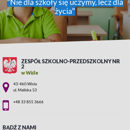
"Nie dla szkoły się uczymy, lecz dla
życia"
ZESPÓŁ SZKOLNO-PRZEDSZKOLNY NR
2
w Wiśle
Adres pocztowy:
43-460 Wisła
ul. Malinka 53
+48 33 855 3666
BĄDŹ Z NAMI