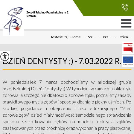
Jesteś tutaj:
Home
>
Str ...
>
Prz ...
>
Dzień ...
DZIEŃ DENTYSTY ;) - 7.03.2022 R.
W poniedziałek 7 marca obchodziliśmy w młodszej grupie
przedszkolnej Dzień Dentysty ;) W tym dniu, w ramach profilaktyki
zdrowia, a szczególnie dbałości o zdrowe ząbki, poznaliśmy zasady
prawidłowego mycia zębów i sposoby dbania o piękny uśmiech. Po
krótkiej pogadance i obejrzeniu filmiku edukacyjnego "Mieć
zdrowe zęby" dzieci miały możliwość samodzielnego sprawdzenia
sposobu szczotkowania zębów na modelu, odkrycia ząbków
zaatakowanych przez próchnicę oraz wykonania pracy plastycznej