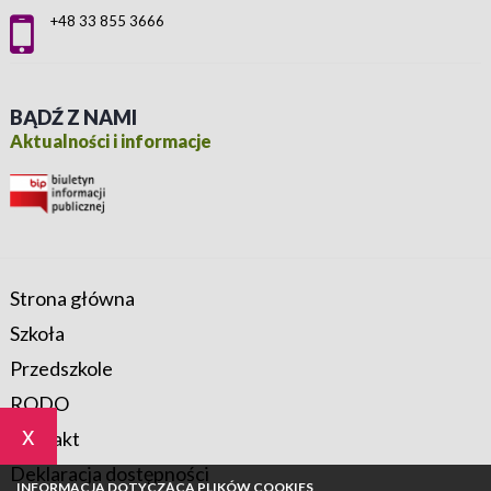
+48 33 855 3666
BĄDŹ Z NAMI
Aktualności i informacje
Strona główna
Szkoła
Przedszkole
RODO
x
Kontakt
Deklaracja dostępności
INFORMACJA DOTYCZĄCA PLIKÓW COOKIES