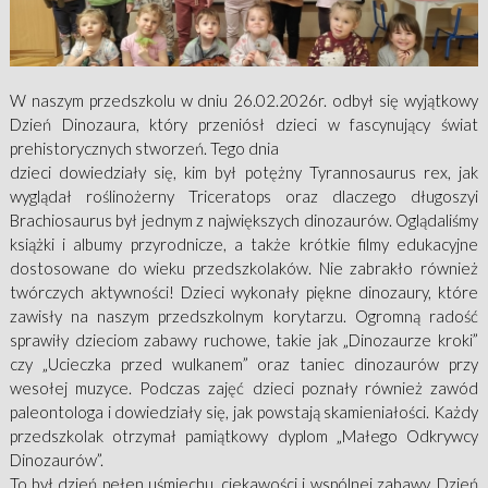
W naszym przedszkolu w dniu 26.02.2026r. odbył się wyjątkowy
Dzień Dinozaura, który przeniósł dzieci w fascynujący świat
prehistorycznych stworzeń. Tego dnia
dzieci dowiedziały się, kim był potężny Tyrannosaurus rex, jak
wyglądał roślinożerny Triceratops oraz dlaczego długoszyi
Brachiosaurus był jednym z największych dinozaurów. Oglądaliśmy
książki i albumy przyrodnicze, a także krótkie filmy edukacyjne
dostosowane do wieku przedszkolaków. Nie zabrakło również
twórczych aktywności! Dzieci wykonały piękne dinozaury, które
zawisły na naszym przedszkolnym korytarzu. Ogromną radość
sprawiły dzieciom zabawy ruchowe, takie jak „Dinozaurze kroki”
czy „Ucieczka przed wulkanem” oraz taniec dinozaurów przy
wesołej muzyce. Podczas zajęć dzieci poznały również zawód
paleontologa i dowiedziały się, jak powstają skamieniałości. Każdy
przedszkolak otrzymał pamiątkowy dyplom „Małego Odkrywcy
Dinozaurów”.
To był dzień pełen uśmiechu, ciekawości i wspólnej zabawy. Dzień