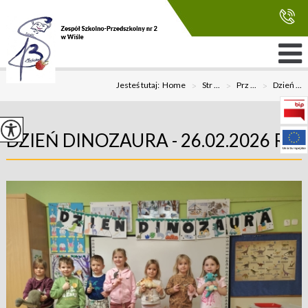
Jesteś tutaj:
Home
>
Str ...
>
Prz ...
>
Dzień ...
DZIEŃ DINOZAURA - 26.02.2026 R.