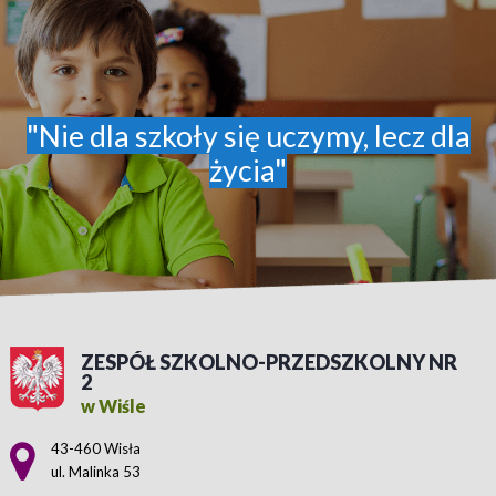
"Nie dla szkoły się uczymy, lecz dla
życia"
ZESPÓŁ SZKOLNO-PRZEDSZKOLNY NR
2
w Wiśle
Adres pocztowy:
43-460 Wisła
ul. Malinka 53