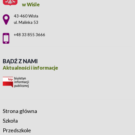
w Wiśle
Adres pocztowy:
43-460 Wisła
ul. Malinka 53
+48 33 855 3666
BĄDŹ Z NAMI
Aktualności i informacje
Strona główna
Szkoła
Przedszkole