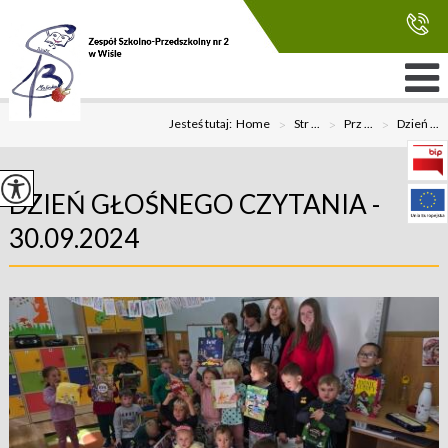
Jesteś tutaj:
Home
>
Str ...
>
Prz ...
>
Dzień ...
DZIEŃ GŁOŚNEGO CZYTANIA -
30.09.2024