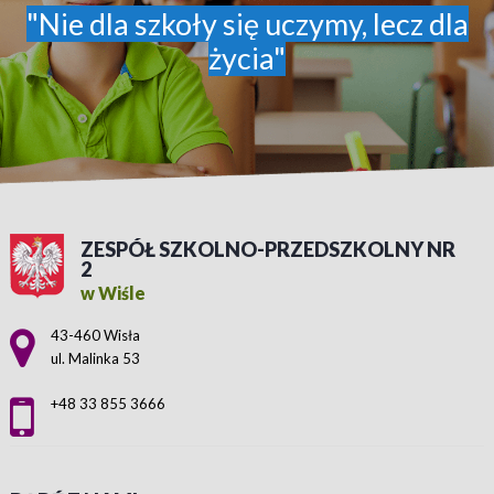
"Nie dla szkoły się uczymy, lecz dla
życia"
ZESPÓŁ SZKOLNO-PRZEDSZKOLNY NR
2
w Wiśle
Adres pocztowy:
43-460 Wisła
ul. Malinka 53
+48 33 855 3666