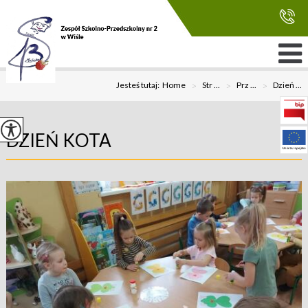
Jesteś tutaj:
Home
>
Str ...
>
Prz ...
>
Dzień ...
DZIEŃ KOTA