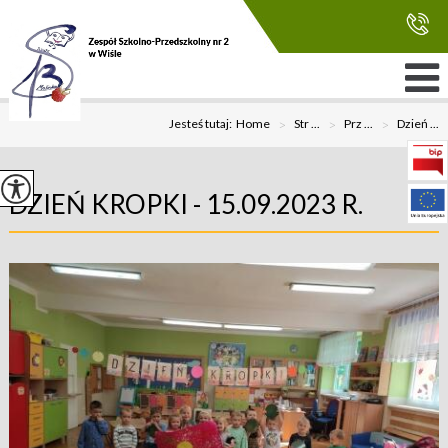
Jesteś tutaj:
Home
>
Str ...
>
Prz ...
>
Dzień ...
DZIEŃ KROPKI - 15.09.2023 R.