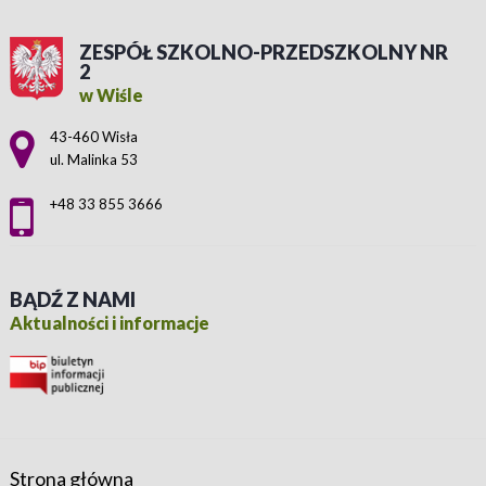
ZESPÓŁ SZKOLNO-PRZEDSZKOLNY NR
2
w Wiśle
Adres pocztowy:
43-460 Wisła
ul. Malinka 53
+48 33 855 3666
BĄDŹ Z NAMI
Aktualności i informacje
Strona główna