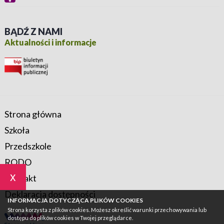
BĄDŹ Z NAMI
Aktualności i informacje
Strona główna
Szkoła
Przedszkole
RODO
x
Kontakt
Deklaracja dostępności
INFORMACJA DOTYCZĄCA PLIKÓW COOKIES
Strona korzysta z plików cookies. Możesz określić warunki przechowywania lub
dostępu do plików cookies w Twojej przeglądarce.