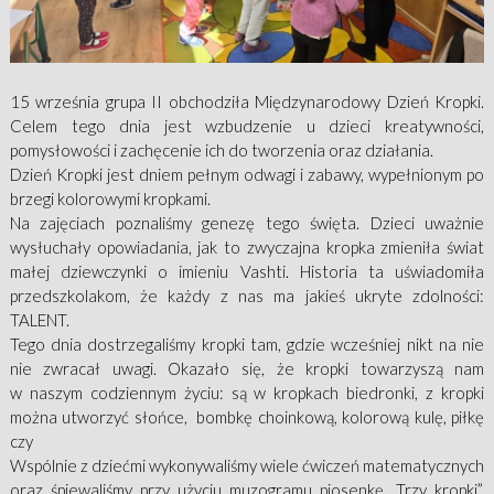
15 września grupa II obchodziła Międzynarodowy Dzień Kropki.
Celem tego dnia jest wzbudzenie u dzieci kreatywności,
pomysłowości i zachęcenie ich do tworzenia oraz działania.
Dzień Kropki jest dniem pełnym odwagi i zabawy, wypełnionym po
brzegi kolorowymi kropkami.
Na zajęciach poznaliśmy genezę tego święta. Dzieci uważnie
wysłuchały opowiadania, jak to zwyczajna kropka zmieniła świat
małej dziewczynki o imieniu Vashti. Historia ta uświadomiła
przedszkolakom, że każdy z nas ma jakieś ukryte zdolności:
TALENT.
Tego dnia dostrzegaliśmy kropki tam, gdzie wcześniej nikt na nie
nie zwracał uwagi. Okazało się, że kropki towarzyszą nam
w naszym codziennym życiu: są w kropkach biedronki, z kropki
można utworzyć słońce, bombkę choinkową, kolorową kulę, piłkę
czy
Wspólnie z dziećmi wykonywaliśmy wiele ćwiczeń matematycznych
oraz śpiewaliśmy przy użyciu muzogramu piosenkę „Trzy kropki”.