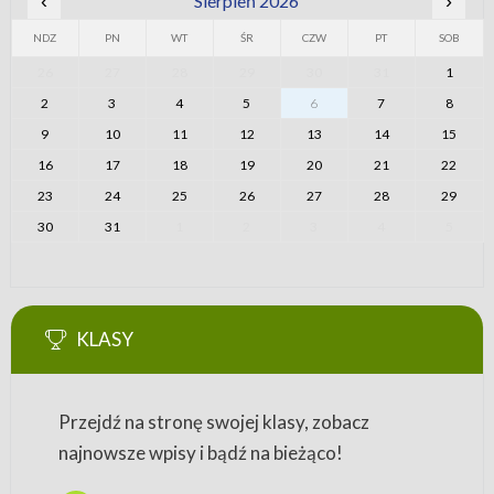
‹
Sierpień 2026
›
NDZ
PN
WT
ŚR
CZW
PT
SOB
26
27
28
29
30
31
1
2
3
4
5
6
7
8
9
10
11
12
13
14
15
16
17
18
19
20
21
22
23
24
25
26
27
28
29
30
31
1
2
3
4
5
KLASY
Przejdź na stronę swojej klasy, zobacz
najnowsze wpisy i bądź na bieżąco!