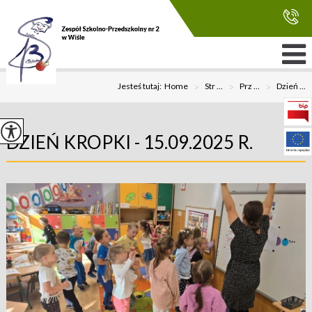
Jesteś tutaj:
Home
>
Str ...
>
Prz ...
>
Dzień ...
DZIEŃ KROPKI - 15.09.2025 R.