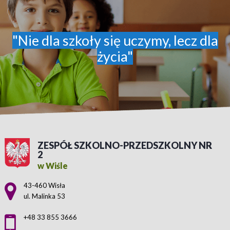
"Nie dla szkoły się uczymy, lecz dla
życia"
ZESPÓŁ SZKOLNO-PRZEDSZKOLNY NR
2
w Wiśle
Adres pocztowy:
43-460 Wisła
ul. Malinka 53
+48 33 855 3666