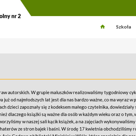
Szkoła
praw autorskich. W grupie maluszków realizowaliśmy tygodniowy cyk
a już od najmłodszych lat jest dla nas bardzo ważne, co ma wyraz w
ach dzieci zapoznały się z kodeksem małego czytelnika, dowiedziały s
eż dlaczego książki są ważne dla osób w każdym wieku oraz o tym, w
tworzyliśmy w naszej sali kącik książek, a na zajęciach wykonywaliśmy
ohaterów ze stron bajek i baśni. W środę 17 kwietnia obchodziliśmy 