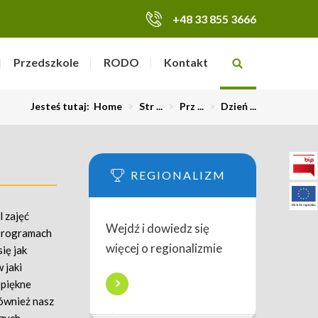
+48 33 855 3666
Przedszkole
RODO
Kontakt
Jesteś tutaj:
Home
>
Str ...
>
Prz ...
>
Dzień ...
REGIONALIZM
l zajęć
Wejdź i dowiedz się
 programach
więcej o regionalizmie
ię jak
 jaki
 piękne
również nasz