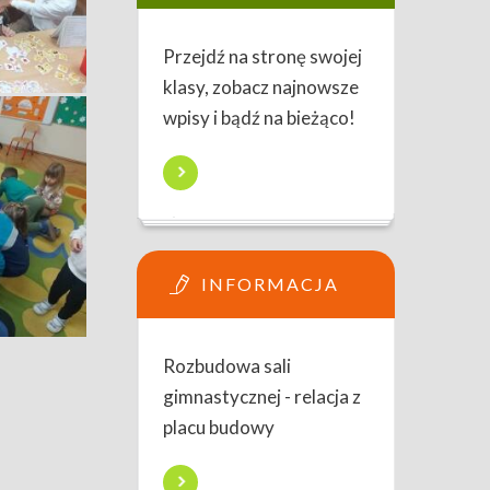
Przejdź na stronę swojej
klasy, zobacz najnowsze
wpisy i bądź na bieżąco!
INFORMACJA
Rozbudowa sali
gimnastycznej - relacja z
placu budowy