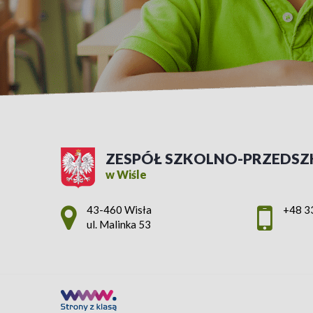
ZESPÓŁ SZKOLNO-PRZEDSZ
w Wiśle
Adres pocztowy:
43-460 Wisła
+48 3
ul. Malinka 53