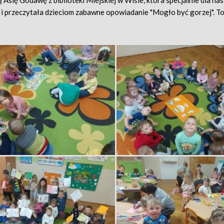
 Asię Godawę z biblioteki Miejskiej w Wiśle, która specjalnie dla na
i przeczytała dzieciom zabawne opowiadanie "Mogło być gorzej". To