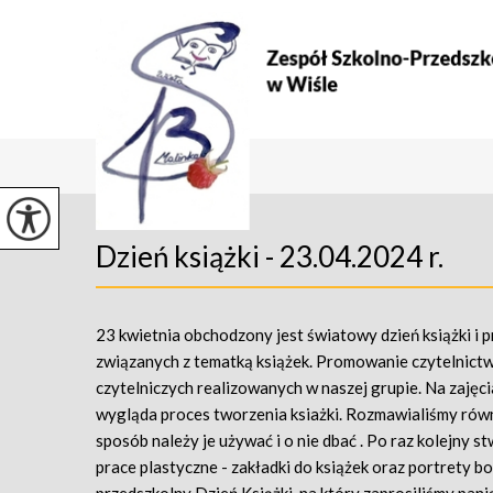
Dzień książki - 23.04.2024 r.
23 kwietnia obchodzony jest światowy dzień książki i 
związanych z tematką książek. Promowanie czytelnictw
czytelniczych realizowanych w naszej grupie. Na zajęci
wygląda proces tworzenia ksiażki. Rozmawialiśmy równi
sposób należy je używać i o nie dbać . Po raz kolejny s
prace plastyczne - zakładki do książek oraz portrety b