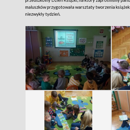
przedszkolny Dzień Książki, na który zaprosiliśmy panią
maluszków przygotowała warsztaty tworzenia książek 
niezwykły tydzień.