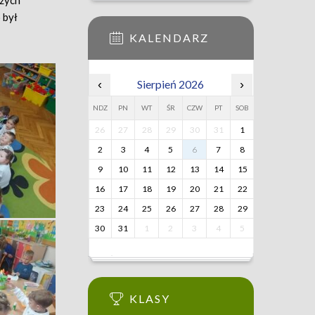
szych
 był
KALENDARZ
‹
Sierpień 2026
›
NDZ
PN
WT
ŚR
CZW
PT
SOB
26
27
28
29
30
31
1
2
3
4
5
6
7
8
9
10
11
12
13
14
15
16
17
18
19
20
21
22
23
24
25
26
27
28
29
30
31
1
2
3
4
5
KLASY