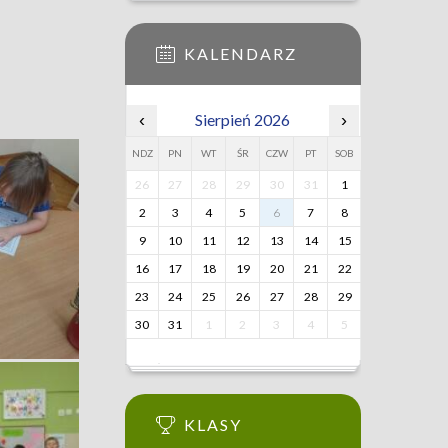
KALENDARZ
‹
Sierpień 2026
›
NDZ
PN
WT
ŚR
CZW
PT
SOB
26
27
28
29
30
31
1
2
3
4
5
6
7
8
9
10
11
12
13
14
15
16
17
18
19
20
21
22
23
24
25
26
27
28
29
30
31
1
2
3
4
5
KLASY