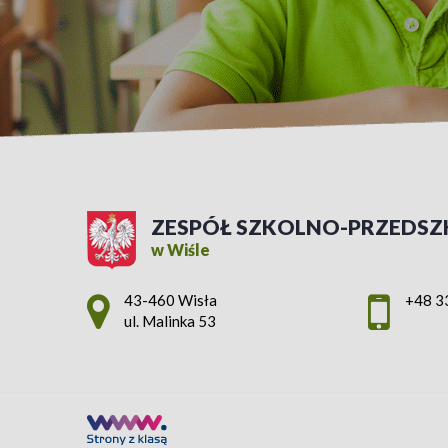
ZESPÓŁ SZKOLNO-PRZEDSZ
w Wiśle
Adres pocztowy:
43-460 Wisła
+48 3
ul. Malinka 53