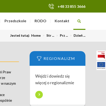
+48 33 855 3666
Przedszkole
RODO
Kontakt
Jesteś tutaj:
Home
>
Str ...
>
Prz ...
>
Dzień ...
REGIONALIZM
eń Praw
Wejdź i dowiedz się
orze
więcej o regionalizmie
o w naszym
ace
wspólnie