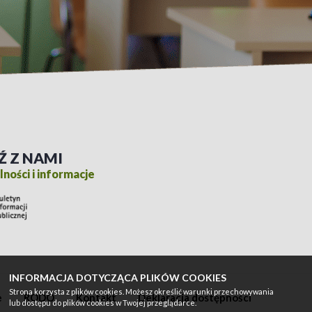
Ź Z NAMI
ności i informacje
INFORMACJA DOTYCZĄCA PLIKÓW COOKIES
Strona korzysta z plików cookies. Możesz określić warunki przechowywania
e
RODO
Kontakt
Deklaracja dostępności
lub dostępu do plików cookies w Twojej przeglądarce.