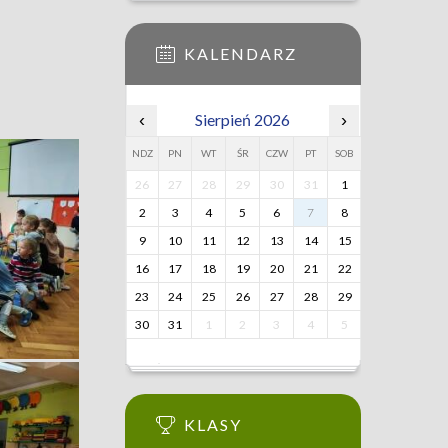
KALENDARZ
‹
Sierpień 2026
›
NDZ
PN
WT
ŚR
CZW
PT
SOB
26
27
28
29
30
31
1
2
3
4
5
6
7
8
9
10
11
12
13
14
15
16
17
18
19
20
21
22
23
24
25
26
27
28
29
30
31
1
2
3
4
5
KLASY