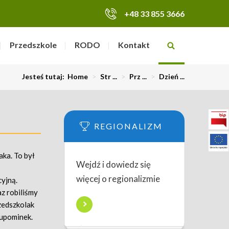
+48 33 855 3666
Przedszkole
RODO
Kontakt
Jesteś tutaj:
Home
>
Str ...
>
Prz ...
>
Dzień ...
REGIONALIZM
ka. To był
Wejdź i dowiedz się
więcej o regionalizmie
cyjną.
z robiliśmy
zedszkolak
upominek.