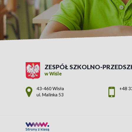
ZESPÓŁ SZKOLNO-PRZEDSZ
w Wiśle
Adres pocztowy:
43-460 Wisła
+48 3
ul. Malinka 53