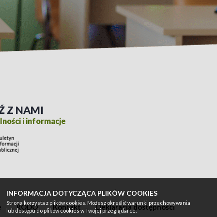
Ź Z NAMI
ności i informacje
INFORMACJA DOTYCZĄCA PLIKÓW COOKIES
Strona korzysta z plików cookies. Możesz określić warunki przechowywania
e
RODO
Kontakt
Deklaracja dostępności
lub dostępu do plików cookies w Twojej przeglądarce.