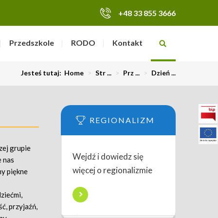
+48 33 855 3666
Przedszkole
RODO
Kontakt
Jesteś tutaj:
Home
>
Str ...
>
Prz ...
>
Dzień ...
REGIONALIZM
zej grupie
Wejdź i dowiedz się
e nas
więcej o regionalizmie
my piękne
ziećmi,
ć, przyjaźń,