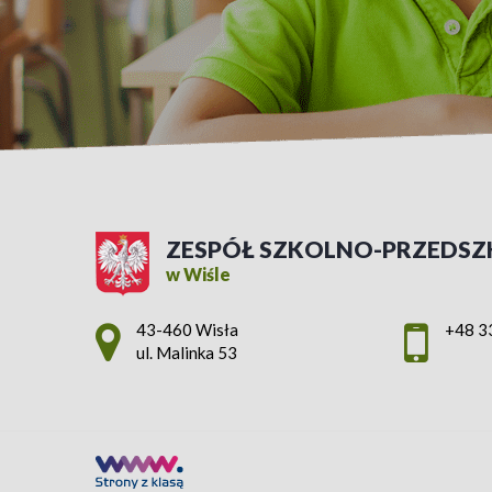
ZESPÓŁ SZKOLNO-PRZEDSZ
w Wiśle
Adres pocztowy:
43-460 Wisła
+48 3
ul. Malinka 53