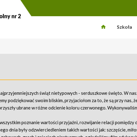
Szkoła
najprzyjemniejszych świąt nietypowych - serduszkowe święto. W nas
my podziękować swoim bliskim, przyjaciołom za to, że są przy nas, ż
a przyszły ubrane w różne odcienie koloru czerwonego. Wykonywaliś
zystkim poznanie wartości przyjaźni, rozwijanie relacji pomiędzy d
go dnia były odzwierciedleniem takich wartości jak: szczęście, miłoś