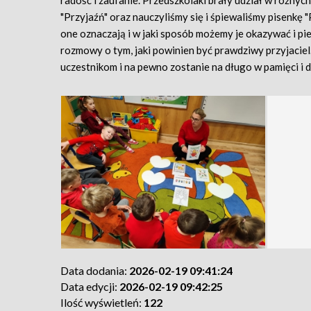
radość i zaufanie. Przedszkolaki brały udział w różnyc
"Przyjaźń" oraz nauczyliśmy się i śpiewaliśmy pisenkę "
one oznaczają i w jaki sposób możemy je okazywać i pi
rozmowy o tym, jaki powinien być prawdziwy przyjaciel.
uczestnikom i na pewno zostanie na długo w pamięci i d
Data dodania:
2026-02-19 09:41:24
Data edycji:
2026-02-19 09:42:25
Ilość wyświetleń:
122