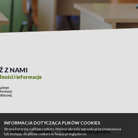
Ź Z NAMI
ności i informacje
INFORMACJA DOTYCZĄCA PLIKÓW COOKIES
Strona korzysta z plików cookies. Możesz określić warunki przechowywania
e
RODO
Kontakt
Deklaracja dostępności
lub dostępu do plików cookies w Twojej przeglądarce.