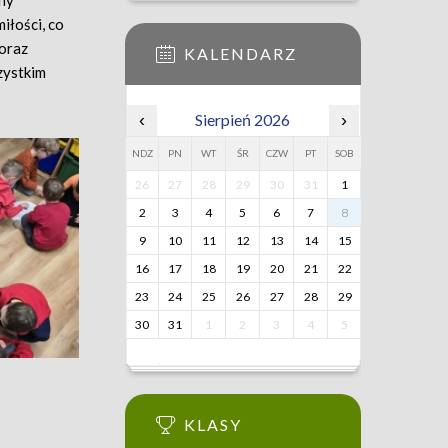
jny
iłości, co
 oraz
KALENDARZ
zystkim
‹
Sierpień 2026
›
NDZ
PN
WT
ŚR
CZW
PT
SOB
26
27
28
29
30
31
1
2
3
4
5
6
7
8
9
10
11
12
13
14
15
16
17
18
19
20
21
22
23
24
25
26
27
28
29
30
31
1
2
3
4
5
KLASY