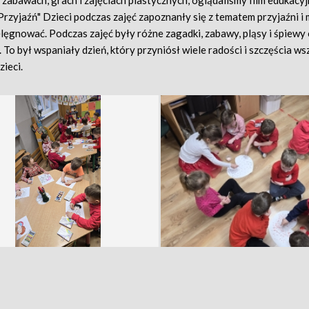
h zabawach, grach i zajęciach plastycznych, oglądaliśmy film edukacy
Przyjaźń" Dzieci podczas zajęć zapoznanły się z tematem przyjaźni i m
elęgnować. Podczas zajęć były różne zagadki, zabawy, pląsy i śpiewy
 To był wspaniały dzień, który przyniósł wiele radości i szczęścia ws
zieci.