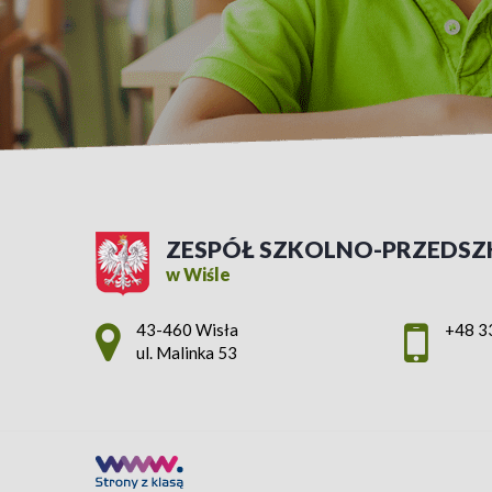
ZESPÓŁ SZKOLNO-PRZEDSZ
w Wiśle
Adres pocztowy:
43-460 Wisła
+48 3
ul. Malinka 53