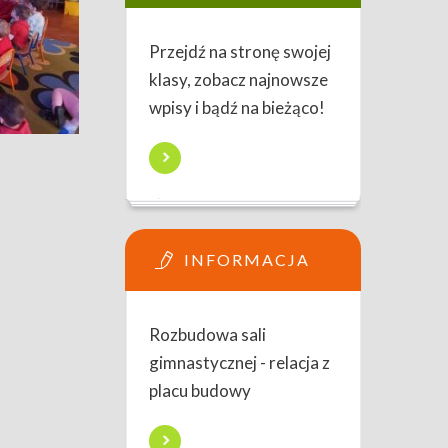
Przejdź na stronę swojej
klasy, zobacz najnowsze
wpisy i bądź na bieżąco!
INFORMACJA
Rozbudowa sali
gimnastycznej - relacja z
placu budowy