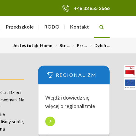
+48 33 855 3666
Przedszkole
RODO
Kontakt
Jesteś tutaj:
Home
>
Str ...
>
Prz ...
>
Dzień ...
REGIONALIZM
ci . Dzieci
Wejdź i dowiedz się
zerwonym. Na
więcej o regionalizmie
y
nie
liśmy sobie,
 na