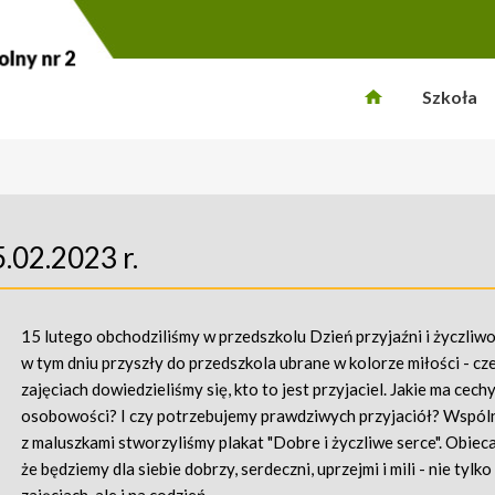
Szkoła
5.02.2023 r.
15 lutego obchodziliśmy w przedszkolu Dzień przyjaźni i życzliwoś
w tym dniu przyszły do przedszkola ubrane w kolorze miłości - c
zajęciach dowiedzieliśmy się, kto to jest przyjaciel. Jakie ma cech
osobowości? I czy potrzebujemy prawdziwych przyjaciół? Wspól
z maluszkami stworzyliśmy plakat "Dobre i życzliwe serce". Obieca
że będziemy dla siebie dobrzy, serdeczni, uprzejmi i mili - nie tylko