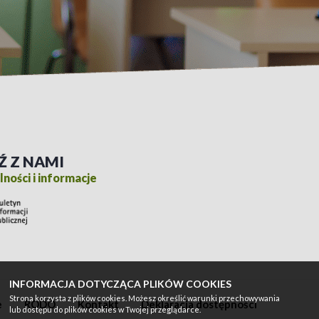
Ź Z NAMI
ności i informacje
INFORMACJA DOTYCZĄCA PLIKÓW COOKIES
Strona korzysta z plików cookies. Możesz określić warunki przechowywania
e
RODO
Kontakt
Deklaracja dostępności
lub dostępu do plików cookies w Twojej przeglądarce.