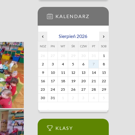
KALENDARZ
‹
Sierpień 2026
›
NDZ
PN
WT
ŚR
CZW
PT
SOB
26
27
28
29
30
31
1
2
3
4
5
6
7
8
9
10
11
12
13
14
15
16
17
18
19
20
21
22
23
24
25
26
27
28
29
30
31
1
2
3
4
5
KLASY