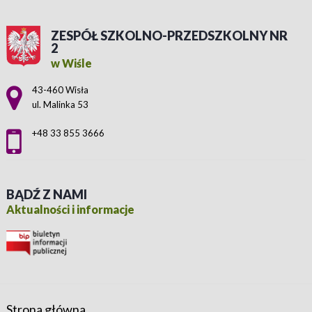
ZESPÓŁ SZKOLNO-PRZEDSZKOLNY NR
2
w Wiśle
Adres pocztowy:
43-460 Wisła
ul. Malinka 53
+48 33 855 3666
BĄDŹ Z NAMI
Aktualności i informacje
Strona główna