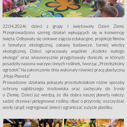
22.04.2024r. dzieci z grupy I świętowały Dzień Ziemi.
Przeprowadzono szereg działań wpisujących się w konwencję
święta. Odbywały się ciekawe zajęcia edukacyjne, projekcje filmów
o tematyce ekologicznej, zabawy badawcze, turniej wiedzy
ekologicznej. Dzieci opracowały wspólnie „Kodeks małego
ekologa” oraz własnoręcznie przygotowały doniczki, w których
posadziły nasiona warzyw i innych roślinek, tworząc „Przedszkolny
ogródek”. Na zakończenie dnia wykonały również pracę plastyczną
„Moja Planeta”.
Prowadzone działania pokazały przedszkolakom różne sposoby
ochrony najbliższego środowiska oraz zachęcały do troski
o Ziemię. Dzieci już wiedzą, że dla dobra naszej planety należy:
sadzić drzewa i pielęgnować rośliny; dbać o przyrodę; oszczędzać
wodę i prąd; segregować śmieci i ograniczać zużycie plastiku.