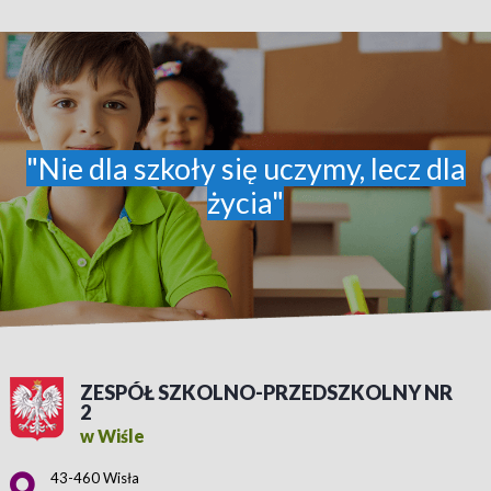
"Nie dla szkoły się uczymy, lecz dla
życia"
ZESPÓŁ SZKOLNO-PRZEDSZKOLNY NR
2
w Wiśle
Adres pocztowy:
43-460 Wisła