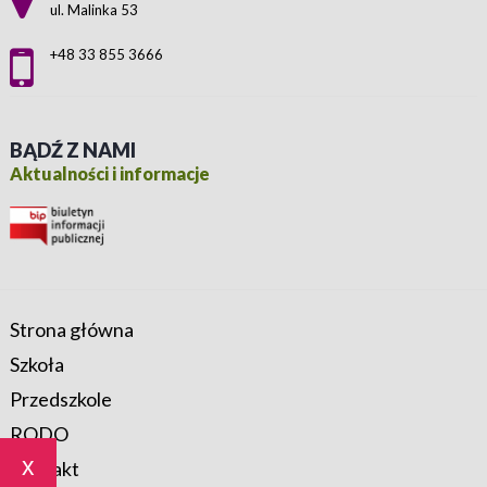
ul. Malinka 53
+48 33 855 3666
BĄDŹ Z NAMI
Aktualności i informacje
Strona główna
Szkoła
Przedszkole
RODO
x
Kontakt