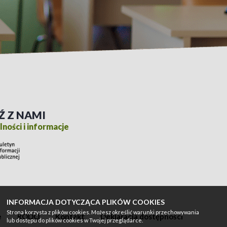
Ź Z NAMI
ności i informacje
INFORMACJA DOTYCZĄCA PLIKÓW COOKIES
Strona korzysta z plików cookies. Możesz określić warunki przechowywania
e
RODO
Kontakt
Deklaracja dostępności
lub dostępu do plików cookies w Twojej przeglądarce.