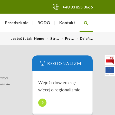
+48 33 855 3666
Przedszkole
RODO
Kontakt
Jesteś tutaj:
Home
>
Str ...
>
Prz ...
>
Dzień ...
REGIONALIZM
yczące
Wejdź i dowiedz się
wietnia
więcej o regionalizmie