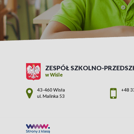
ZESPÓŁ SZKOLNO-PRZEDSZ
w Wiśle
Adres pocztowy:
43-460 Wisła
+48 3
ul. Malinka 53