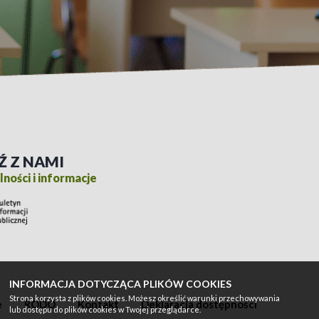
Ź Z NAMI
ności i informacje
INFORMACJA DOTYCZĄCA PLIKÓW COOKIES
Strona korzysta z plików cookies. Możesz określić warunki przechowywania
e
RODO
Kontakt
Deklaracja dostępności
lub dostępu do plików cookies w Twojej przeglądarce.