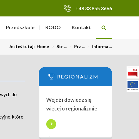
+48 33 855 3666
Przedszkole
RODO
Kontakt
Jesteś tutaj:
Home
>
Str ...
>
Prz ...
>
Informa ...
REGIONALIZM
owych do
Wejdź i dowiedz się
więcej o regionalizmie
yjne, które