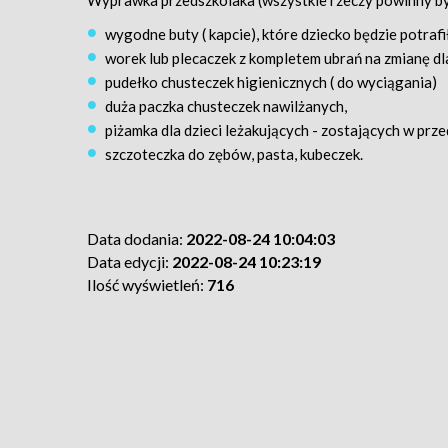
Wyprawka przedszkolaka (wszystkie rzeczy powinny by
wygodne buty ( kapcie), które dziecko będzie potrafi
worek lub plecaczek z kompletem ubrań na zmianę dla
pudełko chusteczek higienicznych ( do wyciągania)
duża paczka chusteczek nawilżanych,
piżamka dla dzieci leżakujących - zostających w przed
szczoteczka do zębów, pasta, kubeczek.
Data dodania:
2022-08-24 10:04:03
Data edycji:
2022-08-24 10:23:19
Ilość wyświetleń:
716