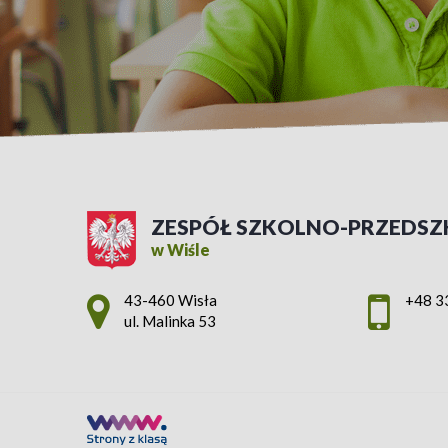
ZESPÓŁ SZKOLNO-PRZEDSZ
w Wiśle
Adres pocztowy:
43-460 Wisła
+48 3
ul. Malinka 53