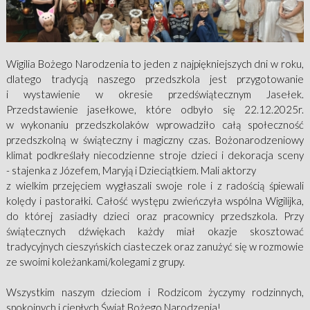
Wigilia Bożego Narodzenia to jeden z najpiękniejszych dni w roku,
dlatego tradycją naszego przedszkola jest przygotowanie
i wystawienie w okresie przedświątecznym Jasełek.
Przedstawienie jasełkowe, które odbyło się 22.12.2025r.
w wykonaniu przedszkolaków wprowadziło całą społeczność
przedszkolną w świąteczny i magiczny czas. Bożonarodzeniowy
klimat podkreślały niecodzienne stroje dzieci i dekoracja sceny
- stajenka z Józefem, Maryją i Dzieciątkiem. Mali aktorzy
z wielkim przejęciem wygłaszali swoje role i z radością śpiewali
kolędy i pastorałki. Całość występu zwieńczyła wspólna Wigilijka,
do której zasiadły dzieci oraz pracownicy przedszkola. Przy
świątecznych dźwiękach każdy miał okazje skosztować
tradycyjnych cieszyńskich ciasteczek oraz zanużyć się w rozmowie
ze swoimi koleżankami/kolegami z grupy.
Wszystkim naszym dzieciom i Rodzicom życzymy rodzinnych,
spokojnych i ciepłych Świąt Bożego Narodzenia!