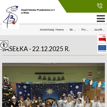
Jesteś tutaj:
Home
>
Str ...
>
Prz ...
>
Jasełk ...
JASEŁKA - 22.12.2025 R.