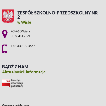
ZESPÓŁ SZKOLNO-PRZEDSZKOLNY NR
2
w Wiśle
Adres pocztowy:
43-460 Wisła
ul. Malinka 53
+48 33 855 3666
BĄDŹ Z NAMI
Aktualności i informacje
Strona główna