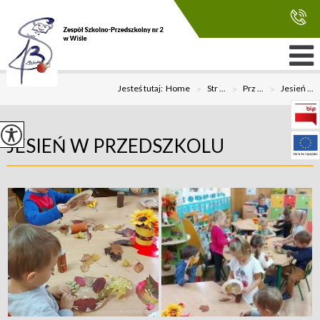
Jesteś tutaj:
Home
>
Str ...
>
Prz ...
>
Jesień ...
JESIEŃ W PRZEDSZKOLU