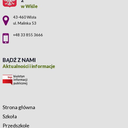
2
w Wiśle
Adres pocztowy:
43-460 Wisła
ul. Malinka 53
+48 33 855 3666
BĄDŹ Z NAMI
Aktualności i informacje
Strona główna
Szkoła
Przedszkole