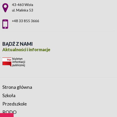
Adres pocztowy:
43-460 Wisła
ul. Malinka 53
+48 33 855 3666
BĄDŹ Z NAMI
Aktualności i informacje
Strona główna
Szkoła
Przedszkole
RODO