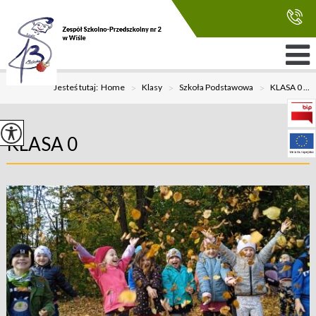
Jesteś tutaj:
Home
>
Klasy
>
Szkoła Podstawowa
>
KLASA 0 ...
KLASA 0