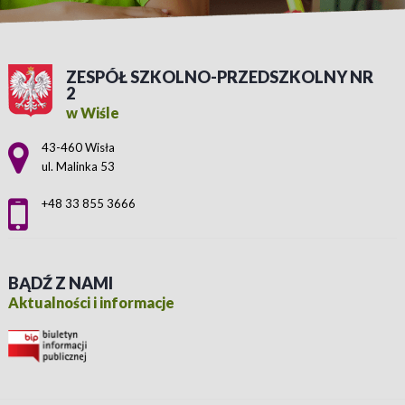
ZESPÓŁ SZKOLNO-PRZEDSZKOLNY NR
2
w Wiśle
Adres pocztowy:
43-460 Wisła
ul. Malinka 53
+48 33 855 3666
BĄDŹ Z NAMI
Aktualności i informacje