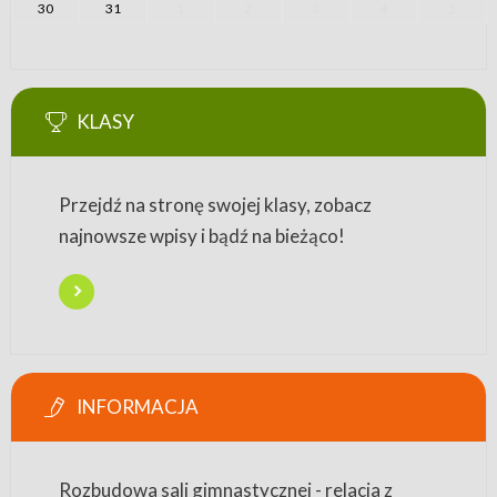
30
31
1
2
3
4
5
KLASY
Przejdź na stronę swojej klasy, zobacz
najnowsze wpisy i bądź na bieżąco!
INFORMACJA
Rozbudowa sali gimnastycznej - relacja z