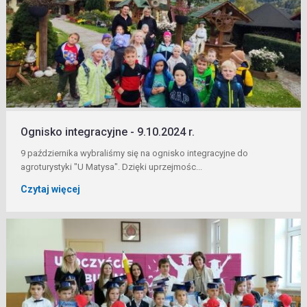
Ognisko integracyjne - 9.10.2024 r.
9 października wybraliśmy się na ognisko integracyjne do
agroturystyki "U Matysa". Dzięki uprzejmośc...
Czytaj więcej