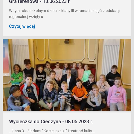
Gra terenowa - 13.06.2023 r.
W tym roku szkolnym dzieci z klasy III w ramach zajęć z edukacji
regionalnej wzięły u...
Czytaj więcej
Wycieczka do Cieszyna - 08.05.2023 r.
...klasa 3... śladami "Kociej szajki" i teatr od kulis...