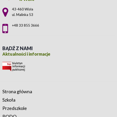
Adres pocztowy:
43-460 Wisła
ul. Malinka 53
+48 33 855 3666
BĄDŹ Z NAMI
Aktualności i informacje
Strona główna
Szkoła
Przedszkole
RODO