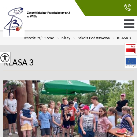
Jesteś tutaj:
Home
>
Klasy
>
Szkoła Podstawowa
>
KLASA 3 ...
KLASA 3