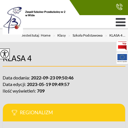
Jesteś tutaj:
Home
>
Klasy
>
Szkoła Podstawowa
>
KLASA 4 ...
KLASA 4
Data dodania:
2022-09-23 09:50:46
Data edycji:
2023-05-19 09:49:57
Ilość wyświetleń:
709
REGIONALIZM