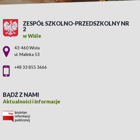
ZESPÓŁ SZKOLNO-PRZEDSZKOLNY NR
2
w Wiśle
Adres pocztowy:
43-460 Wisła
ul. Malinka 53
+48 33 855 3666
BĄDŹ Z NAMI
Aktualności i informacje