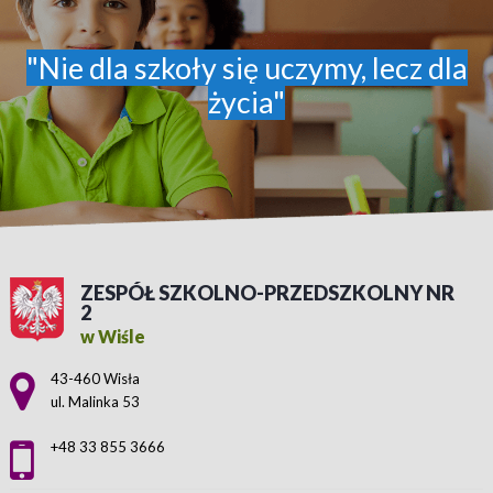
"Nie dla szkoły się uczymy, lecz dla
życia"
ZESPÓŁ SZKOLNO-PRZEDSZKOLNY NR
2
w Wiśle
Adres pocztowy:
43-460 Wisła
ul. Malinka 53
+48 33 855 3666