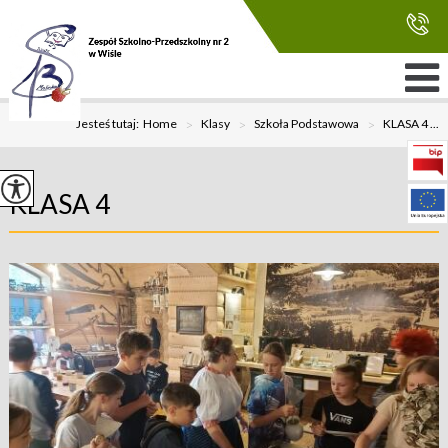
Jesteś tutaj:
Home
>
Klasy
>
Szkoła Podstawowa
>
KLASA 4 ...
KLASA 4