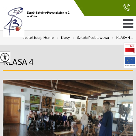
Jesteś tutaj:
Home
>
Klasy
>
Szkoła Podstawowa
>
KLASA 4 ...
KLASA 4