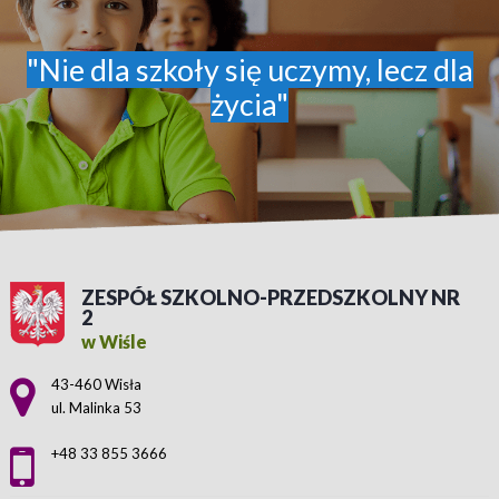
"Nie dla szkoły się uczymy, lecz dla
życia"
ZESPÓŁ SZKOLNO-PRZEDSZKOLNY NR
2
w Wiśle
Adres pocztowy:
43-460 Wisła
ul. Malinka 53
+48 33 855 3666