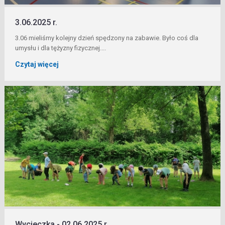
3.06.2025 r.
3.06 mieliśmy kolejny dzień spędzony na zabawie. Było coś dla
umysłu i dla tężyzny fizycznej....
Czytaj więcej
Wycieczka - 02.06.2025 r.