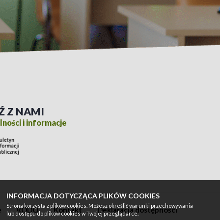
Ź Z NAMI
ności i informacje
INFORMACJA DOTYCZĄCA PLIKÓW COOKIES
Strona korzysta z plików cookies. Możesz określić warunki przechowywania
e
RODO
Kontakt
Deklaracja dostępności
lub dostępu do plików cookies w Twojej przeglądarce.