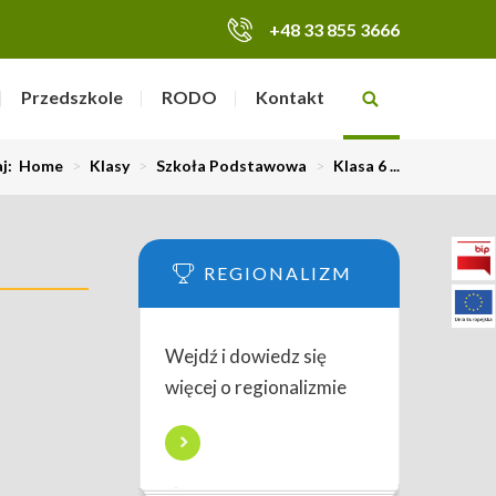
+48 33 855 3666
Przedszkole
RODO
Kontakt
aj:
Home
>
Klasy
>
Szkoła Podstawowa
>
Klasa 6 ...
REGIONALIZM
Wejdź i dowiedz się
więcej o regionalizmie