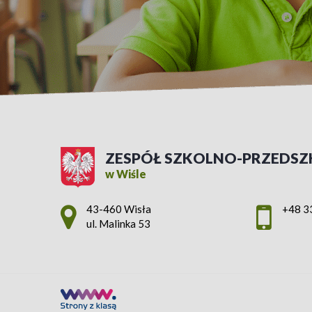
ZESPÓŁ SZKOLNO-PRZEDSZ
w Wiśle
Adres pocztowy:
43-460 Wisła
+48 3
ul. Malinka 53