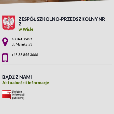
ZESPÓŁ SZKOLNO-PRZEDSZKOLNY NR
2
w Wiśle
Adres pocztowy:
43-460 Wisła
ul. Malinka 53
+48 33 855 3666
BĄDŹ Z NAMI
Aktualności i informacje