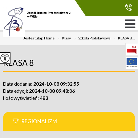
Jesteś tutaj:
Home
>
Klasy
>
Szkoła Podstawowa
>
KLASA 8 ...
KLASA 8
Data dodania:
2024-10-08 09:32:55
Data edycji:
2024-10-08 09:48:06
Ilość wyświetleń:
483
REGIONALIZM