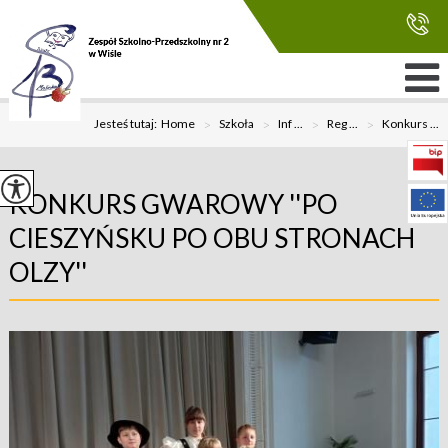
Jesteś tutaj:
Home
>
Szkoła
>
Inf ...
>
Reg ...
>
Konkurs ...
KONKURS GWAROWY ''PO
CIESZYŃSKU PO OBU STRONACH
OLZY''