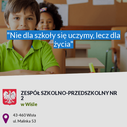
"Nie dla szkoły się uczymy, lecz dla
życia"
ZESPÓŁ SZKOLNO-PRZEDSZKOLNY NR
2
w Wiśle
Adres pocztowy:
43-460 Wisła
ul. Malinka 53