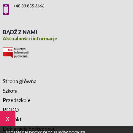
+48 33 855 3666
BĄDŹ Z NAMI
Aktualności i informacje
Strona główna
Szkoła
Przedszkole
RODO
x
Kontakt
Deklaracja dostępności
INFORMACJA DOTYCZĄCA PLIKÓW COOKIES