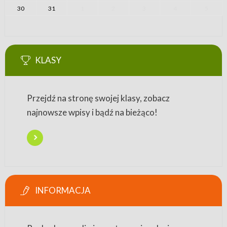
30
31
1
2
3
4
5
KLASY
Przejdź na stronę swojej klasy, zobacz
najnowsze wpisy i bądź na bieżąco!
INFORMACJA