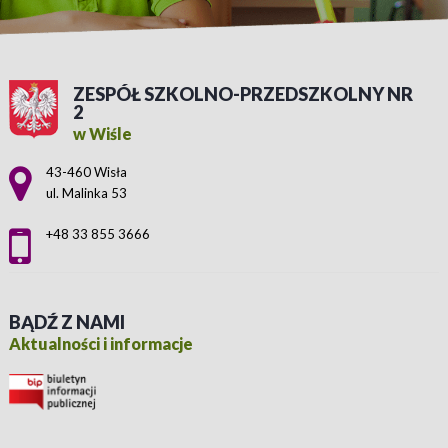
ZESPÓŁ SZKOLNO-PRZEDSZKOLNY NR
2
w Wiśle
Adres pocztowy:
43-460 Wisła
ul. Malinka 53
+48 33 855 3666
BĄDŹ Z NAMI
Aktualności i informacje