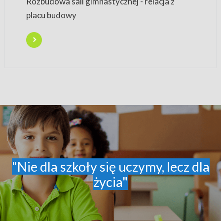
Rozbudowa sali gimnastycznej - relacja z
placu budowy
"Nie dla szkoły się uczymy, lecz dla
życia"