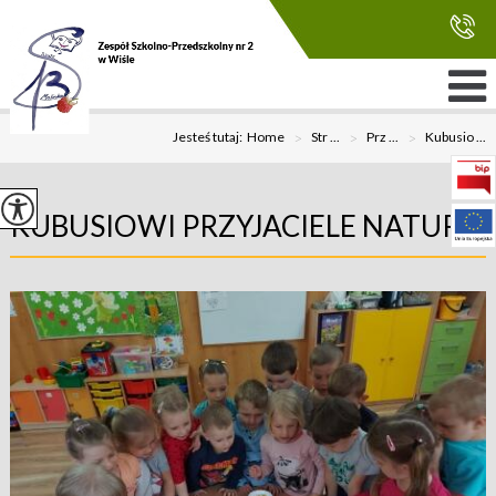
Jesteś tutaj:
Home
>
Str ...
>
Prz ...
>
Kubusio ...
KUBUSIOWI PRZYJACIELE NATURY