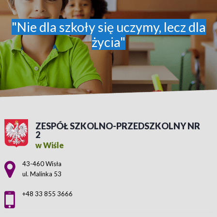
"Nie dla szkoły się uczymy, lecz dla
życia"
ZESPÓŁ SZKOLNO-PRZEDSZKOLNY NR
2
w Wiśle
Adres pocztowy:
43-460 Wisła
ul. Malinka 53
+48 33 855 3666