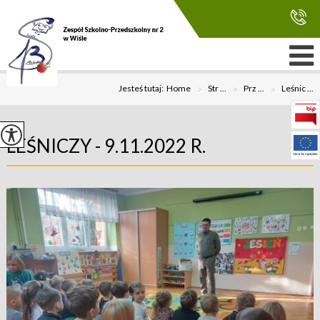
Jesteś tutaj:
Home
>
Str ...
>
Prz ...
>
Leśnic ...
LEŚNICZY - 9.11.2022 R.