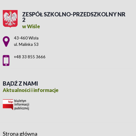
ZESPÓŁ SZKOLNO-PRZEDSZKOLNY NR
2
w Wiśle
Adres pocztowy:
43-460 Wisła
ul. Malinka 53
+48 33 855 3666
BĄDŹ Z NAMI
Aktualności i informacje
Strona główna