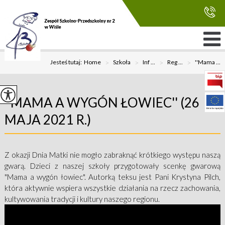
Jesteś tutaj:
Home
>
Szkoła
>
Inf ...
>
Reg ...
>
''Mama ...
''MAMA A WYGÓN ŁOWIEC'' (26
MAJA 2021 R.)
Z okazji Dnia Matki nie mogło zabraknąć krótkiego występu naszą
gwarą. Dzieci z naszej szkoły przygotowały scenkę gwarową
"Mama a wygón łowiec". Autorką teksu jest Pani Krystyna Pilch,
która aktywnie wspiera wszystkie działania na rzecz zachowania,
kultywowania tradycji i kultury naszego regionu.