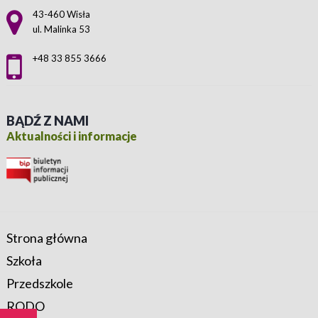
Adres pocztowy:
43-460 Wisła
ul. Malinka 53
+48 33 855 3666
BĄDŹ Z NAMI
Aktualności i informacje
Strona główna
Szkoła
Przedszkole
RODO