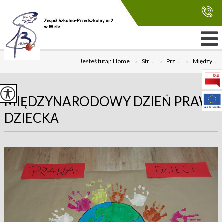
Jesteś tutaj:
Home
>
Str ...
>
Prz ...
>
Między ...
MIĘDZYNARODOWY DZIEŃ PRAW
DZIECKA