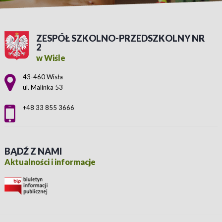
ZESPÓŁ SZKOLNO-PRZEDSZKOLNY NR
2
w Wiśle
Adres pocztowy:
43-460 Wisła
ul. Malinka 53
+48 33 855 3666
BĄDŹ Z NAMI
Aktualności i informacje