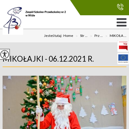
Jesteś tutaj:
Home
>
Str ...
>
Prz ...
>
MIKOŁA ...
MIKOŁAJKI - 06.12.2021 R.